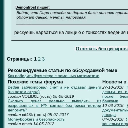
Demonfrost пишет:
Видно, что Пиро никогда не держал даже пивного ларька
обложат данью: менты, налоговая,
.............
рискуешь нарваться на лекцию о тонкостях ведения би
Ответить без цитиров
Страницы:
1
2
3
Рекомендуемые статьи по обсуждаемой теме
Как победить букмекера с помощью математики
Похожие темы форума
Новости в
Betfair заблокировал счет и не отдавал деньги
27-10-2018
(но потом отдал)
деньги из и
создал
VOLID0L (гость)
05-05-2019
после блок
Сколько денег реально выводить из
банками
разрешенных в РФ контор без риска потери
10-08-2018
депозита?
документал
создал
cd43k (гость)
05-07-2017
дохода
Moneybookers и безопасность
04-08-2018
создал
omch
14-05-2012
кошельки игр