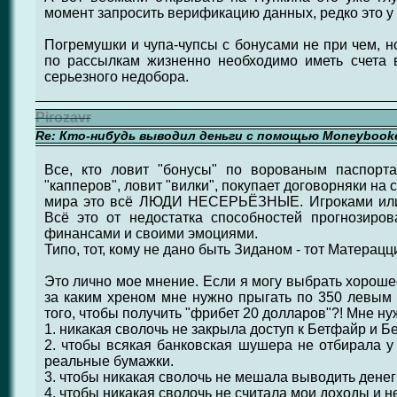
момент запросить верификацию данных, редко это у 
Погремушки и чупа-чупсы с бонусами не при чем, н
по рассылкам жизненно необходимо иметь счета в
серьезного недобора.
Pirozavr
Re: Кто-нибудь выводил деньги с помощью Moneybook
Все, кто ловит "бонусы" по ворованым паспорт
"капперов", ловит "вилки", покупает договорняки на с
мира это всё ЛЮДИ НЕСЕРЬЁЗНЫЕ. Игроками или 
Всё это от недостатка способностей прогнозиров
финансами и своими эмоциями.
Типо, тот, кому не дано быть Зиданом - тот Матерацц
Это лично мое мнение. Если я могу выбрать хорошее
за каким хреном мне нужно прыгать по 350 левым 
того, чтобы получить "фрибет 20 долларов"?! Мне ну
1. никакая сволочь не закрыла доступ к Бетфайр и Бе
2. чтобы всякая банковская шушера не отбирала 
реальные бумажки.
3. чтобы никакая сволочь не мешала выводить денег 
4. чтобы никакая сволочь не считала мои доходы и не