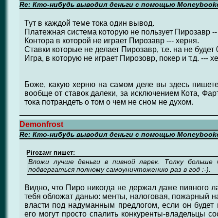
Re: Кто-нибудь выводил деньги с помощью Moneybook
Тут в каждой теме тока один вывод.
Платежная система которую не пользует Пирозавр --
Контора в которой не играет Пирозавр --- херня.
Ставки которые не делает Пирозавр, т.е. на не будет 0
Игра, в которую не играет Пирозовр, покер и т.д. --- х
Боже, какую херню на самом деле вы здесь пишете
вообще от ставок далеки, за исключением Кота, Фар
тока потрандеть о том о чем не сном не духом.
Demonfrost
Re: Кто-нибудь выводил деньги с помощью Moneybook
Pirozavr пишет:
Вложи лучше деньги в пивной ларек. Толку больше
подвергаться полному самоуничтожению раз в год :-).
Видно, что Пиро никогда не держал даже пивного ла
тебя обложат данью: менты, налоговая, пожарный на
власти под надуманным предлогом, если он будет м
его могут просто спалить конкуренты-владельцы со