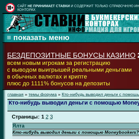
CАЙТ
НЕ ПРИНИМАЕТ СТАВКИ
И СОДЕРЖИТ ТОЛЬКО СПРАВОЧНУЮ ИН
КОНТОРАХ
БЕЗДЕПОЗИТНЫЕ БОНУСЫ КАЗИНО
всем новым игрокам за регистрацию
с выводом выигрышей реальными деньгами
в обычных валютах и крипте
плюс до 1111% бонусов на депозиты
главная
»
темы форума
»
Кто-нибудь выводил деньги с помощ
Кто-нибудь выводил деньги с помощью Mone
Страницы:
1
2
3
Ялта
Кто-нибудь выводил деньги с помощью Moneybookers?