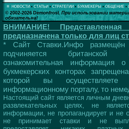
≡
НОВОСТИ
▪
СТАТЬИ
▪
СТРАТЕГИИ
▪
БУКМЕКЕРЫ
▪
ОБЩЕНИЕ
▪
© 2002-2026 Demonfrost.
При использовании матери
обязательна!
ВНИМАНИЕ!
Представленна
предназначена только для лиц ст
* Сайт Ставки.Инфо размещён
подчиняется британской 
ознакомительная информация о
букмекерских конторах запрещен
которой вы осуществляете
информационному порталу, то немед
Настоящий сайт является личным дневн
развлекательных целях, не являе
информации, не пропагандирует и не о
не принимает ставки и не выпл
предоставляет никаких платны