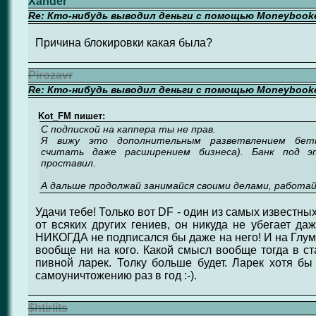
Xander
Re: Кто-нибудь выводил деньги с помощью Moneybook
Причина блокировки какая была?
Pirozavr
Re: Кто-нибудь выводил деньги с помощью Moneybook
Kot_FM пишет:
С подпиской на каппера ты не прав.
Я вижу это дополнительным разветвлением бет
считать даже расширением бизнеса). Банк под э
проставил.
А дальше продолжай занимайся своими делами, работай,
Удачи тебе! Только вот DF - один из самых известных
от всяких других гениев, он никуда не убегает да
НИКОГДА не подписался бы даже на него! И на Глум
вообще ни на кого. Какой смысл вообще тогда в ст
пивной ларек. Толку больше будет. Ларек хотя бы
самоуничтожению раз в год :-).
$htirlits