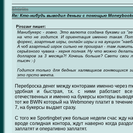
$htirlits
Re: Кто-нибудь выводил деньги с помощью Moneybook
Pirozavr пишет:
Манибукерс - говно. Это валюта создана буками из "ге
на что не годится. И ориентация именно такая. По
форекс, азартные игры, онлайн игры и на аукцион "наеба
А чоб азартный игрок сильно не проиграл - там лимиты
серьёзного чувака - херня полная. Ну что можно делат
долларов за 3 месяца?! Хочешь больше? Свети свои 
тысяч :-)
Годится только для бедных халявщиков гоняющихся за
это прсто мечта.
Переброска денег между конторами именно через mo
удобная и быстрая, т.к. с ними работают все
отечественных и именно на букерсы конторы выводя
тот же BWIN который на Webmoney платит в течение 
7, на букерсы выдает сразу.
С того же Sportingbet уже больше недели счас жду на
вроде солидная контора, ждут наверно когда раздо
заплатят и оперативно заплатят.