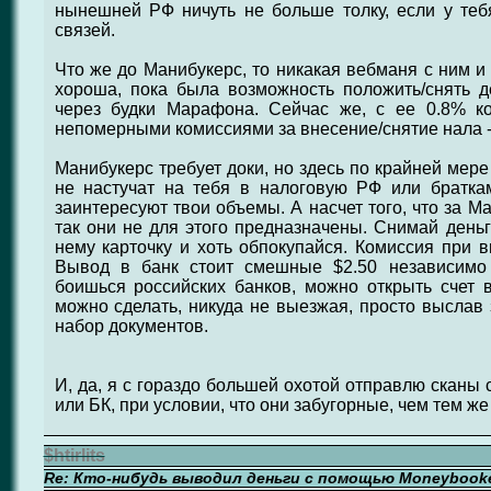
нынешней РФ ничуть не больше толку, если у теб
связей.
Что же до Манибукерс, то никакая вебманя с ним и
хороша, пока была возможность положить/снять д
через будки Марафона. Сейчас же, с ее 0.8% к
непомерными комиссиями за внесение/снятие нала -
Манибукерс требует доки, но здесь по крайней мер
не настучат на тебя в налоговую РФ или браткам
заинтересуют твои объемы. А насчет того, что за М
так они не для этого предназначены. Снимай деньг
нему карточку и хоть обпокупайся. Комиссия при в
Вывод в банк стоит смешные $2.50 независимо
боишься российских банков, можно открыть счет в
можно сделать, никуда не выезжая, просто высла
набор документов.
И, да, я с гораздо большей охотой отправлю сканы 
или БК, при условии, что они забугорные, чем тем ж
$htirlits
Re: Кто-нибудь выводил деньги с помощью Moneybook