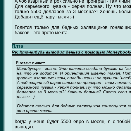
А чоб азартный игрок сильно не проиграл - там лим
Для серьёзного чувака - херня полная. Ну что м
только 5500 долларов за 3 месяца?! Хочешь боль
Добавят ещё пару тысяч :-)
Годится только для бедных халявщиков гоняющи
баксов - это прсто мечта.
Ялта
Re: Кто-нибудь выводил деньги с помощью Moneybook
Pirozavr пишет:
Манибукерс - говно. Это валюта создана буками из "ге
на что не годится. И ориентация именно такая. По
форекс, азартные игры, онлайн игры и на аукцион "наеба
А чоб азартный игрок сильно не проиграл - там лимиты
серьёзного чувака - херня полная. Ну что можно делат
долларов за 3 месяца?! Хочешь больше? Свети свои 
тысяч :-)
Годится только для бедных халявщиков гоняющихся за
это прсто мечта.
Когда у меня будет 5500 евро в месяц, я с тобой
выводят.