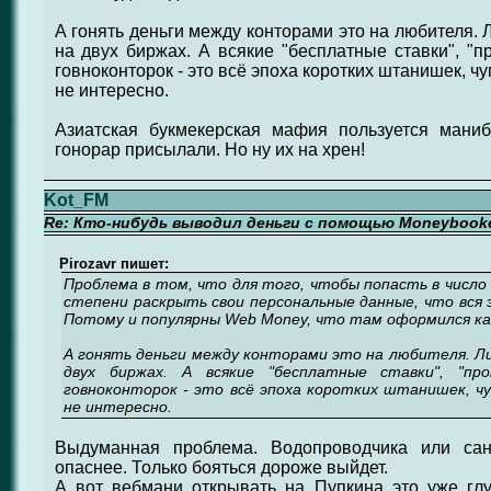
А гонять деньги между конторами это на любителя. 
на двух биржах. А всякие "бесплатные ставки", "п
говноконторок - это всё эпоха коротких штанишек, чу
не интересно.
Азиатская букмекерская мафия пользуется мани
гонорар присылали. Но ну их на хрен!
Kot_FM
Re: Кто-нибудь выводил деньги с помощью Moneybook
Pirozavr пишет:
Проблема в том, что для того, чтобы попасть в число 
степени раскрыть свои персональные данные, что вся
Потому и популярны Web Money, что там оформился как
А гонять деньги между конторами это на любителя. Лич
двух биржах. А всякие "бесплатные ставки", "про
говноконторок - это всё эпоха коротких штанишек, чуп
не интересно.
Выдуманная проблема. Водопроводчика или сан
опаснее. Только бояться дороже выйдет.
А вот вебмани открывать на Пупкина это уже глу