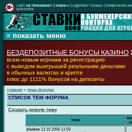
CАЙТ
НЕ ПРИНИМАЕТ СТАВКИ
И СОДЕРЖИТ ТОЛЬКО СПРАВОЧНУЮ ИН
КОНТОРАХ
БЕЗДЕПОЗИТНЫЕ БОНУСЫ КАЗИНО
всем новым игрокам за регистрацию
с выводом выигрышей реальными деньгами
в обычных валютах и крипте
плюс до 1111% бонусов на депозиты
главная
»
темы форума
СПИСОК ТЕМ ФОРУМА
Создать новую тему
пр
тема
о
zloslon
13.10.2006 13:59