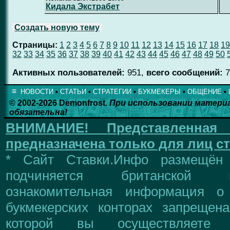
Кидала Экстрабет
Создать новую тему
Страницы:
1
2
3
4
5
6
7
8
9
10
11
12
13
14
15
16
17
18
19
32
33
34
35
36
37
38
39
40
41
42
43
44
45
46
47
48
49
50
Активных пользователей:
951,
всего сообщений:
7
≡
НОВОСТИ
▪
СТАТЬИ
▪
СТРАТЕГИИ
▪
БУКМЕКЕРЫ
▪
ОБЩЕНИЕ
▪
© 2002-2026 Demonfrost.
При использовании матери
обязательна!
ВНИМАНИЕ!
Представленна
предназначена только для лиц ст
* Сайт Ставки.Инфо размещён
подчиняется британской 
ознакомительная информация о
букмекерских конторах запрещен
которой вы осуществляете