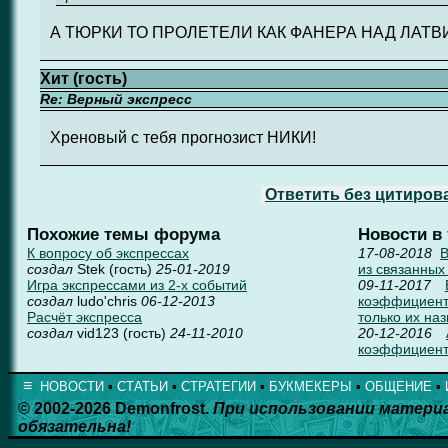
А ТЮРКИ ТО ПРОЛЕТЕЛИ КАК ФАНЕРА НАД ЛАТВИ
Хит (гость)
Re: Верный экспресс
Хреновый с тебя прогнозист НИКИ!
Ответить без цитиров
Похожие темы форума
Новости в
К вопросу об экспрессах
17-08-2018
B
создал
Stek (гость)
25-01-2019
из связанных
Игра экспрессами из 2-х событий
09-11-2017
создал
ludo'chris
06-12-2013
коэффициен
Расчёт экспресса
только их на
создал
vid123 (гость)
24-11-2010
20-12-2016
коэффициенто
≡
НОВОСТИ
▪
СТАТЬИ
▪
СТРАТЕГИИ
▪
БУКМЕКЕРЫ
▪
ОБЩЕНИЕ
▪
© 2002-2026 Demonfrost.
При использовании матери
обязательна!