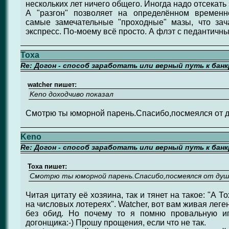
нескольких лет ничего общего. Иногда надо отсекать
А "разгон" позволяет на определённом временн
самые замечательные "проходные" мазы, что зач
экспресс. По-моему всё просто. А флэт с педантичны
Toxa
Re: Догон - способ заработать или верный путь к бан
watcher пишет:
Keno доходчиво показал
Смотрю ты юморной парень.Спасибо,посмеялся от 
Keno
Re: Догон - способ заработать или верный путь к бан
Toxa пишет:
Смотрю ты юморной парень.Спасибо,посмеялся от душ
Читая цитату её хозяина, так и тянет на такое: "А Т
на числовых лотереях". Watcher, вот вам живая лег
без обид. Но почему то я помню провальную иг
догонщика:-) Прошу прощения, если что не так.