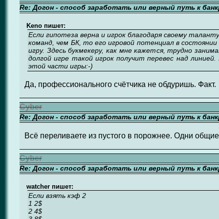
Re: Догон - способ заработать или верный путь к бан
Keno пишет:
Если гипотеза верна и игрок благодаря своему талант
команд, чем БК, то его игровой потенциал в состоянии
игру. Здесь букмекеру, как мне кажется, трудно зани
долгой игре такой игрок получит перевес над линией.
этой части игры:-)
Да, профессионального счётчика не обдуришь. Факт.
Cyber
Re: Догон - способ заработать или верный путь к бан
Всё переливаете из пустого в порожнее. Одни общи
Cyber
Re: Догон - способ заработать или верный путь к бан
watcher пишет:
Если взять кэф 2
1 2$
2 4$