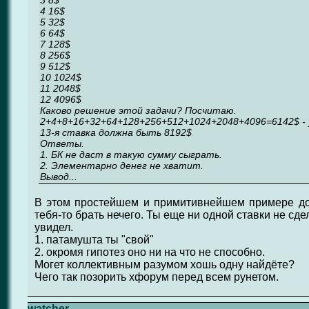
3 8$
4 16$
5 32$
6 64$
7 128$
8 256$
9 512$
10 1024$
11 2048$
12 4096$
Каково решение этой задачи? Посчитаю.
2+4+8+16+32+64+128+256+512+1024+2048+4096=6142$ -
13-я ставка должна быть 8192$
Ответы.
1. БК не даст в такую сумму сыграть.
2. Элементарно денег не хватит.
Вывод...
В этом простейшем и примитивнейшем примере до
тебя-то брать нечего. Ты еще ни одной ставки не сде
увидел.
1. патамушта ты "свой"
2. окромя гипотез оно ни на что не способно.
Могет коллективным разумом хошь одну найдёте?
Чего так позорить хфорум перед всем рунетом.
watcher