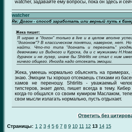
watcher, задавайте ему вопросы, пока он здесь и сейч
watcher
Re: Догон - способ заработать или верный путь к бан
Жека пишет:
Я играю в "догон" только в live и в целом вполне усп
"догоном"? В классическом понятии, наверное, нет. Но
найти. Что-то типа "догнать и перегнать" уходя
девочками из Видного и Курска, да и с мужиками Н.Нов
дурачок и не лузер, иначе бы Shtirlits не стал с ним 
ничего общего. Иногда надо отсекать эмоции.
Жека, умеешь нормально объяснять на примерах, 
знаю. Эмоции ты хорошо отсекаешь стихами из басен
хамов не переношу. Shtirlits - уважаемый чело
типстеров, знает дело, пишет всегда в тему. Кибер
когда-то общался со своим кумиром Маслаком, тепе
свои мысли излагать нормально, пусть отдыхает.
Ответить без цитиров
Страницы:
1
2
3
4
5
6
7
8
9
10
11
12
13
14
15