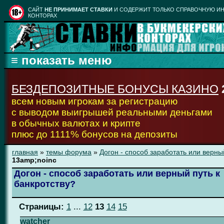
CАЙТ
НЕ ПРИНИМАЕТ СТАВКИ
И СОДЕРЖИТ ТОЛЬКО СПРАВОЧНУЮ ИН
КОНТОРАХ
БЕЗДЕПОЗИТНЫЕ БОНУСЫ КАЗИНО
всем новым игрокам за регистрацию
с выводом выигрышей реальными деньгами
в обычных валютах и крипте
плюс до 1111% бонусов на депозиты
главная
»
темы форума
»
Догон - способ заработать или верны
13amp;noinc
Догон - способ заработать или верный путь к
банкротству?
Страницы:
1
...
12
13
14
15
watcher