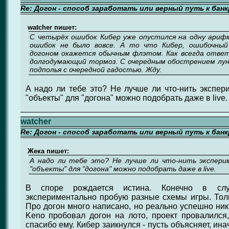
Re: Догон - способ заработать или верный путь к бан
watcher пишет:
С четырёх ошибок Кибер уже опустился на одну ариф
ошибок не было вовсе. А то что Кибер, ошибочный
догоном окажется обычным флэтом. Как всегда ответ
долгодумающий тормоз. С очередным обострением лунн
подполья с очередной гадостью. Жду.
А надо ли тебе это? Не лучше ли что-нить экспери
"объекты" для "догона" можно подобрать даже в live.
watcher
Re: Догон - способ заработать или верный путь к бан
Жека пишет:
А надо ли тебе это? Не лучше ли что-нить экспери
"объекты" для "догона" можно подобрать даже в live.
В споре рождается истина. Конечно в слу
экспериментально пробую разные схемы игры. Толь
Про догон много написано, но реально успешно ник
Keno пробовал догон на лото, проект провалился
спасибо ему. Кибер заикнулся - пусть объясняет, ина