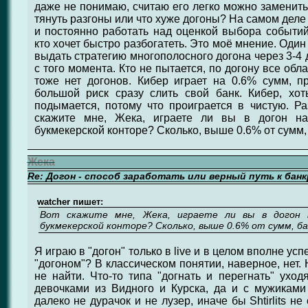
даже не понимаю, считаю его легко можно заменить
тянуть разгоны или что хуже догоны? На самом деле
и постоянно работать над оценкой выбора событий.
кто хочет быстро разбогатеть. Это моё мнение. Оди
выдать стратегию многополосного догона через 3-4
с того момента. Кто не пытается, по догону все об
тоже нет догонов. Кибер играет на 0.6% сумм, п
большой риск сразу слить свой банк. Кибер, хо
подымается, потому что проиграется в чистую. Р
скажите мне, Жека, играете ли вы в догон на
букмекерской конторе? Сколько, выше 0.6% от сумм,
Жека
Re: Догон - способ заработать или верный путь к бан
watcher пишет:
Вот скажите мне, Жека, играете ли вы в догон 
букмекерской конторе? Сколько, выше 0.6% от сумм, б
Я играю в "догон" только в live и в целом вполне ус
"догоном"? В классическом понятии, наверное, нет.
не найти. Что-то типа "догнать и перегнать" уход
девочками из Видного и Курска, да и с мужиками
далеко не дурачок и не лузер, иначе бы Shtirlits н