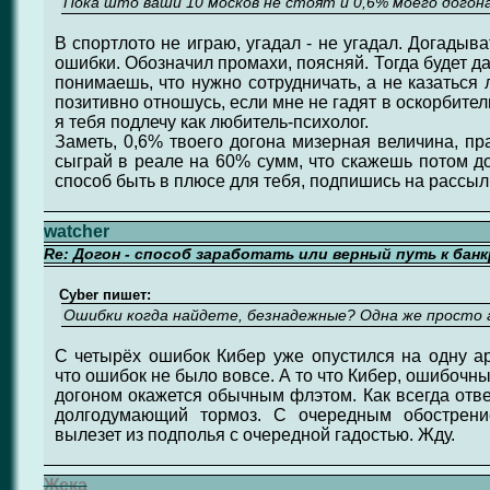
Пока што ваши 10 москов не стоят и 0,6% моего догона
В спортлото не играю, угадал - не угадал. Догадыва
ошибки. Обозначил промахи, поясняй. Тогда будет д
понимаешь, что нужно сотрудничать, а не казаться 
позитивно отношусь, если мне не гадят в оскорбите
я тебя подлечу как любитель-психолог.
Заметь, 0,6% твоего догона мизерная величина, пр
сыграй в реале на 60% сумм, что скажешь потом 
способ быть в плюсе для тебя, подпишись на рассыл
watcher
Re: Догон - способ заработать или верный путь к бан
Cyber пишет:
Ошибки когда найдете, безнадежные? Одна же просто
С четырёх ошибок Кибер уже опустился на одну а
что ошибок не было вовсе. А то что Кибер, ошибочн
догоном окажется обычным флэтом. Как всегда ответ
долгодумающий тормоз. С очередным обострени
вылезет из подполья с очередной гадостью. Жду.
Жека