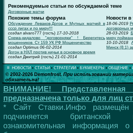
Рекомендуемые статьи по обсуждаемой теме
Договорные матчи
Похожие темы форума
Новости в
Обсуждение Леваков,Догов и Мутных матчей в
18-06-2019
Р
ссср лигах и по миру!!!
договорных 
создал
alvaro777 (гость)
17-10-2018
28-03-2019
Б
Схема-кидалово "договорняки" ! Берегитесь
миру пойман
мошенников. Ст 159 УК РФ Мошеничество
10-10-2018
создал
Optimus
06-02-2014
Минск (8:1) 
Догон в НХЛ против ничьи в основное время
создал
Дмитрий (гость)
21-01-2014
≡
НОВОСТИ
▪
СТАТЬИ
▪
СТРАТЕГИИ
▪
БУКМЕКЕРЫ
▪
ОБЩЕНИЕ
▪
© 2002-2026 Demonfrost.
При использовании матери
обязательна!
ВНИМАНИЕ!
Представленна
предназначена только для лиц ст
* Сайт Ставки.Инфо размещён
подчиняется британской 
ознакомительная информация о