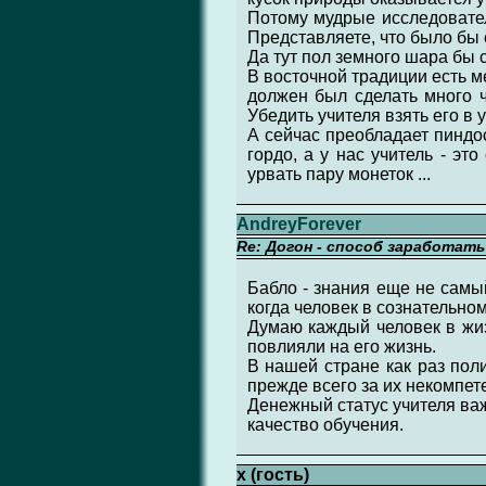
Потому мудрые исследовател
Представляете, что было бы 
Да тут пол земного шара бы с
В восточной традиции есть м
должен был сделать много ч
Убедить учителя взять его в 
А сейчас преобладает пиндос
гордо, а у нас учитель - эт
урвать пару монеток ...
AndreyForever
Re: Догон - способ заработат
Бабло - знания еще не самы
когда человек в сознательном
Думаю каждый человек в жиз
повлияли на его жизнь.
В нашей стране как раз поли
прежде всего за их некомпет
Денежный статус учителя важ
качество обучения.
x (гость)