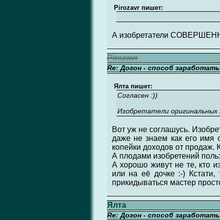
Pirozavr пишет:
А изобретатели СОВЕРШЕННО
Pirozavr
Re: Догон - способ заработат
Ялта пишет:
Согласен :))
Изобретатели оригинальных в
Вот уж не соглашусь. Изобре
даже не знаем как его имя о
копейки доходов от продаж. 
А плодами изобретений поль
А хорошо живут не те, кто из
или на её дочке :-) Кстати,
прикидываться мастер просто
Ялта
Re: Догон - способ заработат