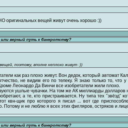
 оригинальных вещей живут очень хорошо :))
ь или верный путь к банкротству?
ещей, поэтому, вполне неплохо живут :))
татели как раз плохо живут. Вон дедок, который автомат Ка
тчество, не видим его по телеку. Я знаю только то, что 
Кроме Леонардо Да Винчи все изобретатели жили плохо.
зуются ушлые чувачки. На том же АК миллиарды долларов 
обретают, а те, кто пристраивается. Ну типа тех "звёзд" 
 тот квн-щик про которого я писал ... вот где приспособл
. Потому и не люблю я всех этих фигляров, остряков и лиц
ь или верный путь к банкротству?