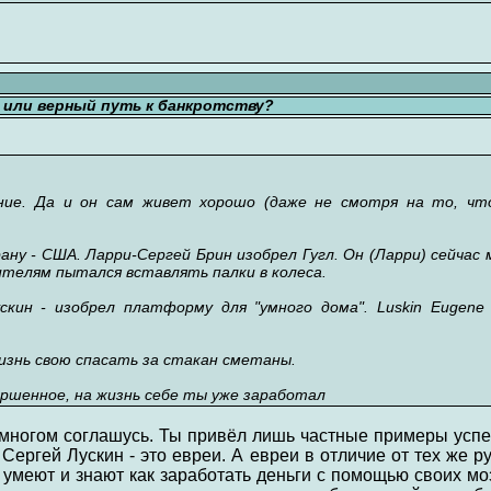
ь или верный путь к банкротству?
ение. Да и он сам живет хорошо (даже не смотря на то, чт
ану - США. Ларри-Сергей Брин изобрел Гугл. Он (Ларри) сейчас
ителям пытался вставлять палки в колеса.
скин - изобрел платформу для "умного дома". Luskin Eugene
жизнь свою спасать за стакан сметаны.
ршенное, на жизнь себе ты уже заработал
многом соглашусь. Ты привёл лишь частные примеры успех
Сергей Лускин - это евреи. А евреи в отличие от тех же ру
умеют и знают как заработать деньги с помощью своих мо