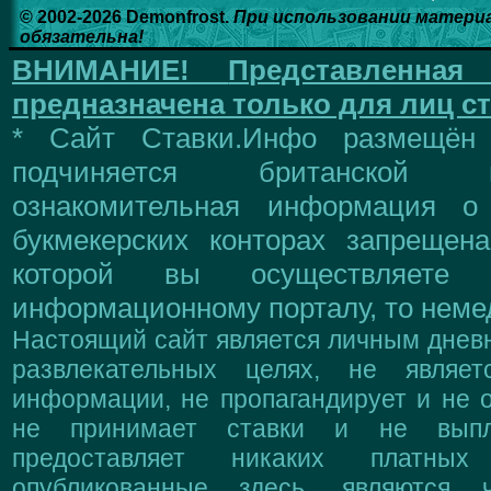
© 2002-2026 Demonfrost.
При использовании матери
обязательна!
ВНИМАНИЕ!
Представленна
предназначена только для лиц ст
* Сайт Ставки.Инфо размещён
подчиняется британской 
ознакомительная информация о
букмекерских конторах запрещен
которой вы осуществляете
информационному порталу, то немед
Настоящий сайт является личным дневн
развлекательных целях, не являе
информации, не пропагандирует и не о
не принимает ставки и не выпл
предоставляет никаких платны
опубликованные здесь, являются 