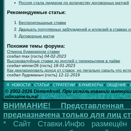
Россия стала лидером по количеству договорных матчей
Рекомендуемые статьи:
Беспроигрышные ставки
Двадцать популярных заблуждений и иллюзий в ставках н
Договорные матчи
Похожие темы форума:
Отмена букмекером ставки
создал
max (гость)
04-02-2023
Высоковалуйные ставки до инплей с перекрытием в лайве
создал
winner28 (гость)
18-01-2023
Как декларировать доход от ставок, но легально скрыть что ист
создал
Лудоманыч (гость)
12-11-2019
≡
НОВОСТИ
▪
СТАТЬИ
▪
СТРАТЕГИИ
▪
БУКМЕКЕРЫ
▪
ОБЩЕНИЕ
▪
© 2002-2026 Demonfrost.
При использовании матери
обязательна!
ВНИМАНИЕ!
Представленна
предназначена только для лиц ст
* Сайт Ставки.Инфо размещён