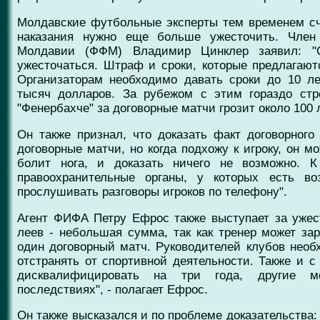
Молдавские футбольные эксперты тем временем с
наказания нужно еще больше ужесточить. Член
Молдавии (ФФМ) Владимир Цинклер заявил: "
ужесточаться. Штраф и сроки, которые предлагаютс
Организаторам необходимо давать сроки до 10 л
тысяч долларов. За рубежом с этим гораздо стро
"Фенербахче" за договорные матчи грозит около 100 
Он также признал, что доказать факт договорного
договорные матчи, но когда подхожу к игроку, он м
болит нога, и доказать ничего не возможно. 
правоохранительные органы, у которых есть в
прослушивать разговоры игроков по телефону".
Агент ФИФА Петру Ефрос также выступает за ужест
леев - небольшая сумма, так как тренер может за
один договорный матч. Руководителей клубов нео
отстранять от спортивной деятельности. Также и с 
дисквалифицировать на три года, другие м
последствиях", - полагает Ефрос.
Он также высказался и по проблеме доказательства: "