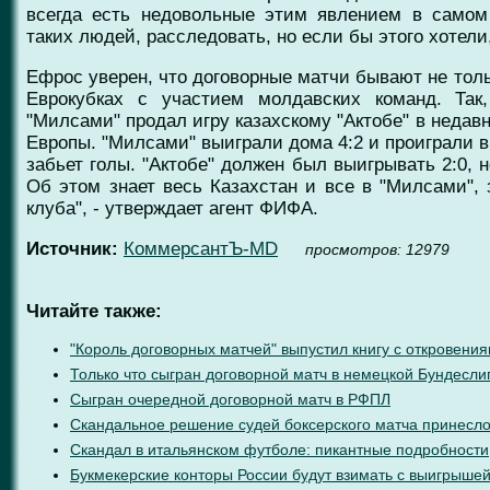
всегда есть недовольные этим явлением в самом
таких людей, расследовать, но если бы этого хотели
Ефрос уверен, что договорные матчи бывают не толь
Еврокубках с участием молдавских команд. Так
"Милсами" продал игру казахскому "Актобе" в неда
Европы. "Милсами" выиграли дома 4:2 и проиграли в г
забьет голы. "Актобе" должен был выигрывать 2:0, н
Об этом знает весь Казахстан и все в "Милсами",
клуба", - утверждает агент ФИФА.
Источник:
КоммерсантЪ-MD
проcмотров: 12979
Читайте также:
"Король договорных матчей" выпустил книгу с откровени
Только что сыгран договорной матч в немецкой Бундесли
Сыгран очередной договорной матч в РФПЛ
Скандальное решение судей боксерского матча принесл
Скандал в итальянском футболе: пикантные подробности
Букмекерские конторы России будут взимать с выигрыше