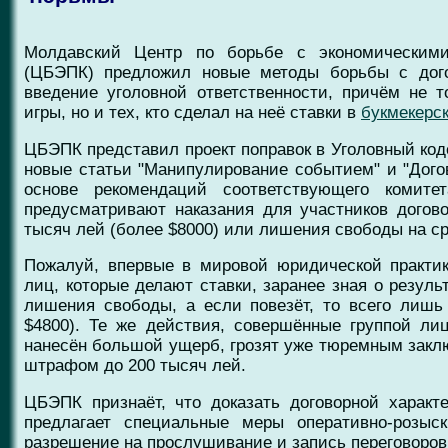
Молдавский Центр по борьбе с экономическими
(ЦБЭПК) предложил новые методы борьбы с дого
введение уголовной ответственности, причём не т
игры, но и тех, кто сделал на неё ставки в
букмекерск
ЦБЭПК представил проект поправок в Уголовный код
новые статьи "Манипулирование событием" и "Дого
основе рекомендаций соответствующего комите
предусматривают наказания для участников догов
тысяч лей (более $8000) или лишения свободы на сро
Пожалуй, впервые в мировой юридической практик
лиц, которые делают ставки, заранее зная о резуль
лишения свободы, а если повезёт, то всего лиш
$4800). Те же действия, совершённые группой ли
нанесён большой ущерб, грозят уже тюремным закл
штрафом до 200 тысяч лей.
ЦБЭПК признаёт, что доказать договорной характ
предлагает специальные меры оперативно-розыск
разрешение на прослушивание и запись переговоров