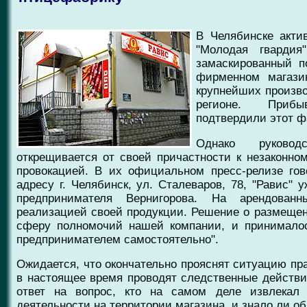
В Челябинске акти
"Молодая гвардия
замаскированный п
фирменном магазин
крупнейших произв
регионе. Приб
подтвердили этот ф
Однако руковод
открещивается от своей причастности к незаконно
провокацией. В их официальном пресс-релизе гов
адресу г. Челябинск, ул. Сталеваров, 78, "Равис" 
предпринимателя Вернигорова. На арендова
реализацией своей продукции. Решение о размещен
сферу полномочий нашей компании, и принимало
предпринимателем самостоятельно".
Ожидается, что окончательно прояснят ситуацию пр
в настоящее время проводят следственные действи
ответ на вопрос, кто на самом деле извлекал 
деятельности на территории магазина, и знало ли об