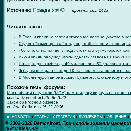
Источник:
Правда УрФО
проcмотров: 1423
Читайте также:
В России впервые завели уголовное дело за участие в не
Студент "заминировал" стадион, чтобы спасти от проигр
400 кг кокаина найдены под логотипом букмекерской кон
Внуки убили бабушку, чтобы сделать ставки на Евро-2012
Игрок, поднявшийся до 40 миллионов с 50 долларов, ок
Звёздам покера грозит до 10 лет тюрьмы за нелегальное
В Москве лудоман разгромил букмекерскую контору и от
Похожие темы форума:
Мальтийский регулятор (MGA) помог игроку вернуть незаконно
создал
Demonfrost
28-08-2020
Закон об игорном бизнесе
создал
Любитель
15-12-2006
≡
НОВОСТИ
▪
СТАТЬИ
▪
СТРАТЕГИИ
▪
БУКМЕКЕРЫ
▪
ОБЩЕНИЕ
▪
© 2002-2026 Demonfrost.
При использовании матери
обязательна!