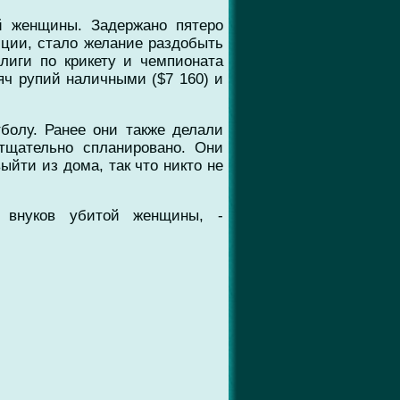
й женщины. Задержано пятеро
иции, стало желание раздобыть
иги по крикету и чемпионата
ч рупий наличными ($7 160) и
болу. Ранее они также делали
тщательно спланировано. Они
ыйти из дома, так что никто не
 внуков убитой женщины, -