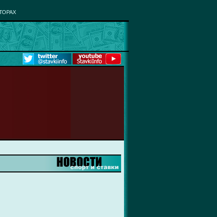
ТОРАХ