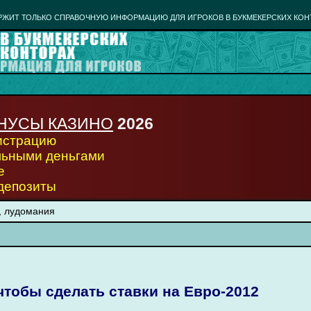
РЖИТ ТОЛЬКО СПРАВОЧНУЮ ИНФОРМАЦИЮ ДЛЯ ИГРОКОВ В БУКМЕКЕРСКИХ КОН
НУСЫ КАЗИНО
2026
гистрацию
льными деньгами
е
 депозиты
, лудомания
чтобы сделать ставки на Евро-2012