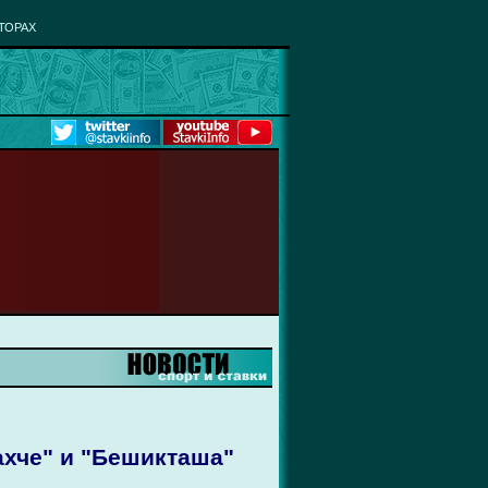
ТОРАХ
ахче" и "Бешикташа"