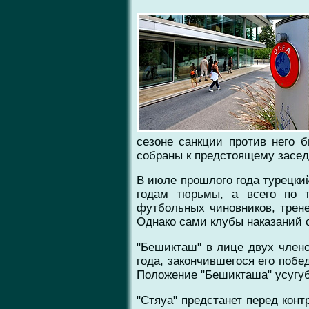
сезоне санкции против него 
собраны к предстоящему засед
В июле прошлого года турецки
годам тюрьмы, а всего по 
футбольных чиновников, трене
Однако сами клубы наказаний о
"Бешикташ" в лице двух члено
года, закончившегося его побе
Положение "Бешикташа" усугуб
"Стяуа" предстанет перед кон