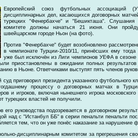
Европейский союз футбольных ассоциаций (
дисциплинарных дел, касающихся договорных матчей
турецких "Фенербахче" и "Бешикташа". Слушания 
комитете должны начаться 21 июня. Они пройд
швейцарском городе Ньон (на фото).
Против "Фенербахче" будет возобновлено рассмотрени
в чемпионате Турции-2010/11, принёсших ему тогда
уже был исключён из Лиги чемпионов УЕФА в сезоне 
были приостановлены в ожидании полных результатов
анию в Ньоне. Ответчиками выступят пять членов руков
й суд приговорил президента указанного футбольного 
тогдашнему процессу о договорных матчах в Турци
ров и игроков, включая нынешнего игрока московского
т турецких властей не получили.
в его руководства подозревается в договорном резуль
дой над с "Истанбул ББ" в серии пенальти пенальти пос
ляется тем, что он уже понёс наказание за нарушение
трольно-дисциплинарным комитетом за прегрешения св