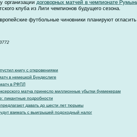
ку организации
договорных матчей в чемпионате Румыни
ского клуба из Лиги чемпионов будущего сезона.
вропейские футбольные чиновники планируют огласить 
3772
пустил книгу с откровениями
матч в немецкой Бундеслиге
 матч в РФПЛ
ксерского матча принесло миллионные убытки букмекерам
е: пикантные подробности
 предлагают давать до шести лет тюрьмы
будут взимать с выигрышей подоходный налог