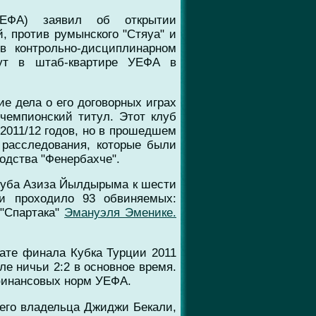
УЕФА) заявил об открытии
, против румынского "Стяуа" и
в контрольно-дисциплинарном
ут в штаб-квартире УЕФА в
е дела о его договорных играх
 чемпионский титул. Этот клуб
2011/12 годов, но в прошедшем
 расследования, которые были
одства "Фенербахче".
клуба Азиза Йылдырыма к шести
и проходило 93 обвиняемых:
 "Спартака"
Эмануэля Эменике.
тате финала Кубка Турции 2011
ле ничьи 2:2 в основное время.
 финансовых норм УЕФА.
оего владельца Джиджи Бекали,