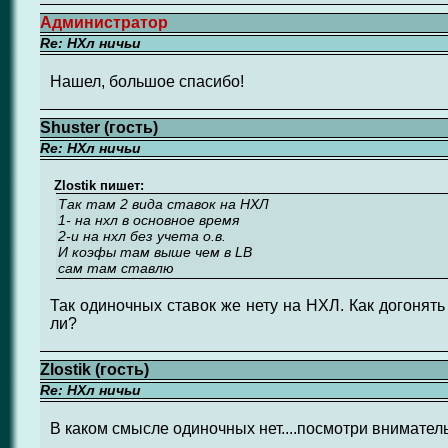
Администратор
Re: НХл ничьи
Нашел, большое спасибо!
Shuster (гость)
Re: НХл ничьи
Zlostik пишет:
Так там 2 вида ставок на НХЛ
1- на нхл в основное время
2-и на нхл без учета о.в.
И коэфы там выше чем в LB
сам там ставлю
Так одиночных ставок же нету на НХЛ. Как догонят
ли?
Zlostik (гость)
Re: НХл ничьи
В каком смысле одиночных нет....посмотри вниматель