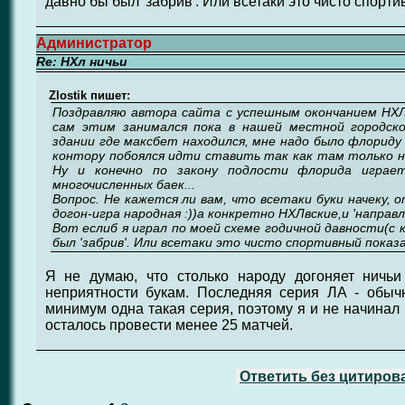
давно бы был 'забрив'. Или всетаки это чисто спорт
Администратор
Re: НХл ничьи
Zlostik пишет:
Поздравляю автора сайта с успешным окончанием НХЛь
сам этим занимался пока в нашей местной городск
здании где максбет находился, мне надо было флориду 
контору побоялся идти ставить так как там только н
Ну и конечно по закону подлости флорида играет
многочисленных баек...
Вопрос. Не кажется ли вам, что всетаки буки начеку, 
догон-игра народная :))а конкретно НХЛвские,и 'направл
Вот еслиб я играл по моей схеме годичной давности(с к
был 'забрив'. Или всетаки это чисто спортивный показ
Я не думаю, что столько народу догоняет ничь
неприятности букам. Последняя серия ЛА - обыч
минимум одна такая серия, поэтому я и не начинал 
осталось провести менее 25 матчей.
Ответить без цитиров