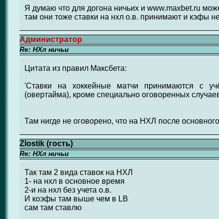
Я думаю что для догона ничьих и www.maxbet.ru мож
там они тоже ставки на нхл о.в. принимают и кэфы н
Администратор
Re: НХл ничьи
Цитата из правил Максбета:
'Ставки на хоккейные матчи принимаются с уч
(овертайма), кроме специально оговоренных случаев
Там нигде не оговорено, что на НХЛ после основног
Zlostik (гость)
Re: НХл ничьи
Так там 2 вида ставок на НХЛ
1- на нхл в основное время
2-и на нхл без учета о.в.
И коэфы там выше чем в LB
сам там ставлю