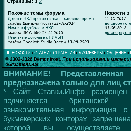
Страницы:
1
2
Похожие темы форума
Новости в
Догон в НХЛ против ничьи в основное время
11-10-2017
создал
Дмитрий (гость)
21-01-2014
договорную н
Ничьи в футболе и НХЛ.
03-06-2012
создал
BMW 550
17-11-2013
договорную 
Реальные догоны на НИЧЬИ
создал
Goodkoff Studio (гость)
13-08-2003
≡
НОВОСТИ
▪
СТАТЬИ
▪
СТРАТЕГИИ
▪
БУКМЕКЕРЫ
▪
ОБЩЕНИЕ
▪
© 2002-2026 Demonfrost.
При использовании матери
обязательна!
ВНИМАНИЕ!
Представленна
предназначена только для лиц ст
* Сайт Ставки.Инфо размещён
подчиняется британской 
ознакомительная информация о
букмекерских конторах запрещен
которой вы осуществляете