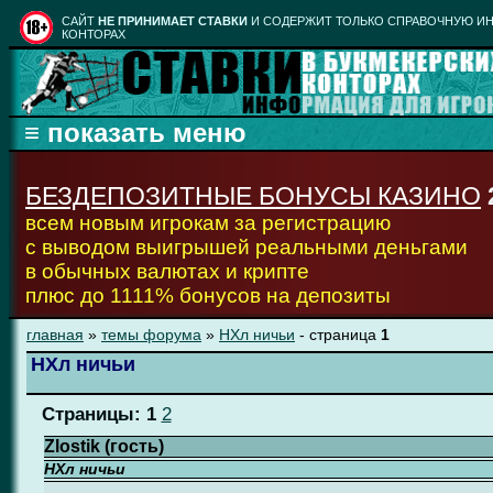
CАЙТ
НЕ ПРИНИМАЕТ СТАВКИ
И СОДЕРЖИТ ТОЛЬКО СПРАВОЧНУЮ ИН
КОНТОРАХ
БЕЗДЕПОЗИТНЫЕ БОНУСЫ КАЗИНО
всем новым игрокам за регистрацию
с выводом выигрышей реальными деньгами
в обычных валютах и крипте
плюс до 1111% бонусов на депозиты
главная
»
темы форума
»
НХл ничьи
- страница
1
НХл ничьи
Страницы:
1
2
Zlostik (гость)
НХл ничьи