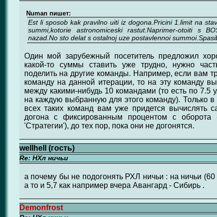
Numan пишет:
Est li sposob kak pravilno uiti iz dogona.Pricini 1.limit na sta
summi,kotorie astronomiceski rastut.Naprimer-otoiti 
nazad.No sto delat s ostalnoj uze postavlennoi summoi.Spasi
Один мой зарубежный посетитель предложил хор
какой-то суммы ставить уже трудно, нужно час
поделить на другие команды. Например, если вам тру
команду на данной итерации, то на эту команду вы с
между какими-нибудь 10 командами (то есть по 7.5 у
на каждую выбранную для этого команду). Только в
всех таких команд вам уже придется вычислять с
догона с фиксированным процентом с оборота -
'Стратегии'), до тех пор, пока они не догонятся.
wellhell (гость)
Re: НХл ничьи
а почему бы не подогонять РХЛ ничьи : на ничьи (6
а то и 5,7 как например вчера Авангард - Сибирь .
Demonfrost