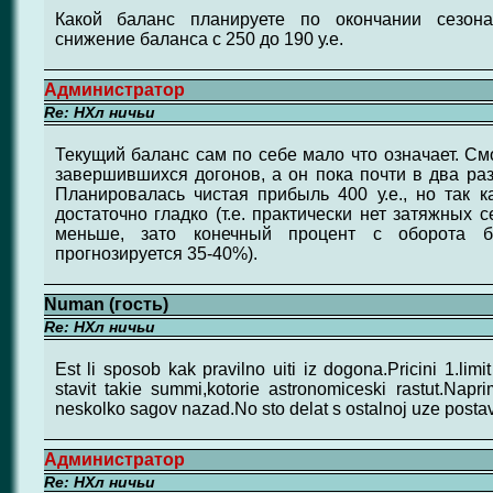
Какой баланс планируете по окончании сезон
снижение баланса с 250 до 190 у.е.
Администратор
Re: НХл ничьи
Текущий баланс сам по себе мало что означает. См
завершившихся догонов, а он пока почти в два р
Планировалась чистая прибыль 400 у.е., но так к
достаточно гладко (т.е. практически нет затяжных с
меньше, зато конечный процент с оборота 
прогнозируется 35-40%).
Numan (гость)
Re: НХл ничьи
Est li sposob kak pravilno uiti iz dogona.Pricini 1.limi
stavit takie summi,kotorie astronomiceski rastut.Na
neskolko sagov nazad.No sto delat s ostalnoj uze post
Администратор
Re: НХл ничьи