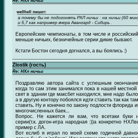
Re: НХл ничьи
wellhell пишет:
а почему бы не подогонять РХЛ ничьи : на ничьи (60 ми
и 5,7 как например вчера Авангард - Сибирь .
Европейские чемпионаты, в том числе и российский
меньше ничьих, безничейные серии дикие бывают.
Кстати Бостон сегодня догнался, а вы боялись :)
Zlostik (гость)
Re: НХл ничьи
Поздравляю автора сайта с успешным окончание
когда то сам этим занимался пока в нашей местной
свет в здании где максбет находился, мне надо был
а в другую контору побоялся идти ставить так как та
ставить. Ну и конечно по закону подлости флорида иг
многочисленных баек...
Вопрос. Не кажется ли вам, что всетаки буки 
серии(т.к. догон-игра народная :))а конкретно НХЛв
пример с ЛА.
Вот еслиб я играл по моей схеме годичной давнос