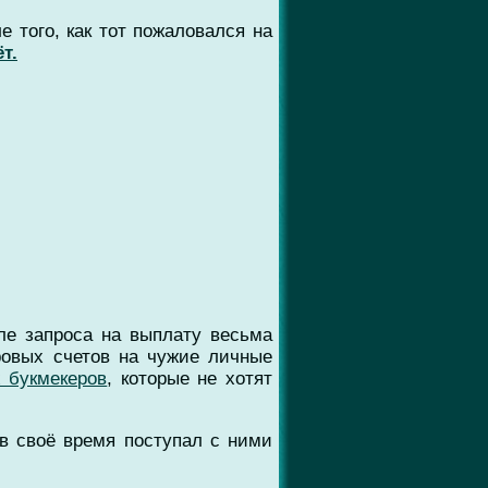
е того, как тот пожаловался на
т.
сле запроса на выплату весьма
ровых счетов на чужие личные
 букмекеров
, которые не хотят
 в своё время поступал с ними