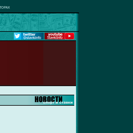
ТОРАХ