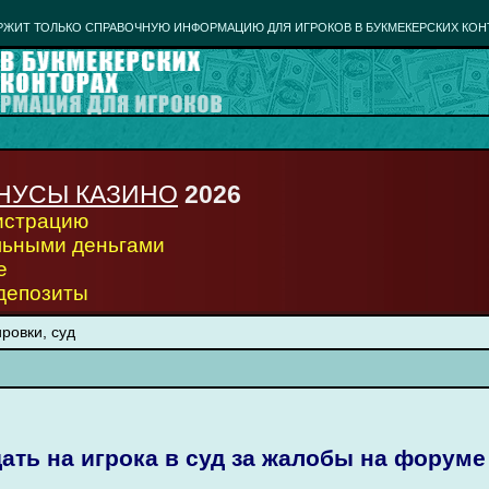
РЖИТ ТОЛЬКО СПРАВОЧНУЮ ИНФОРМАЦИЮ ДЛЯ ИГРОКОВ В БУКМЕКЕРСКИХ КОН
НУСЫ КАЗИНО
2026
гистрацию
льными деньгами
е
 депозиты
ровки, суд
ать на игрока в суд за жалобы на форуме