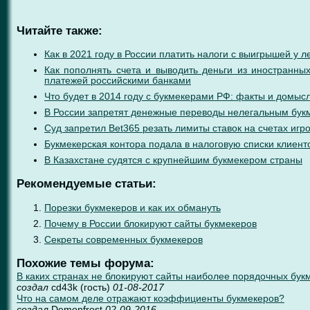
Читайте также:
Как в 2021 году в России платить налоги с выигрышей у
Как пополнять счета и выводить деньги из иностранны
платежей российскими банками
Что будет в 2014 году с букмекерами РФ: факты и домыс
В России запретят денежные переводы нелегальным букм
Суд запретил Bet365 резать лимиты ставок на счетах игр
Букмекерская контора подала в налоговую списки клиен
В Казахстане судятся с крупнейшим букмекером страны
Рекомендуемые статьи:
Порезки букмекеров и как их обмануть
Почему в России блокируют сайты букмекеров
Секреты современных букмекеров
Похожие темы форума:
В каких странах не блокируют сайты наиболее порядочных бук
создал
cd43k (гость)
01-08-2017
Что на самом деле отражают коэффициенты букмекеров?
создал
Demonfrost
02-09-2016