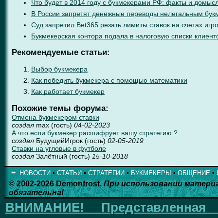
Что будет в 2014 году с букмекерами РФ: факты и домыс
В России запретят денежные переводы нелегальным букм
Суд запретил Bet365 резать лимиты ставок на счетах игр
Букмекерская контора подала в налоговую списки клиен
Рекомендуемые статьи:
Выбор букмекера
Как победить букмекера с помощью математики
Как работает букмекер
Похожие темы форума:
Отмена букмекером ставки
создал
max (гость)
04-02-2023
А что если букмекер расшифрует вашу стратегию ?
создал
БудущийИгрок (гость)
02-05-2019
Ставки на угловые в футболе
создал
Залётный (гость)
15-10-2018
≡
НОВОСТИ
▪
СТАТЬИ
▪
СТРАТЕГИИ
▪
БУКМЕКЕРЫ
▪
ОБЩЕНИЕ
▪
© 2002-2026 Demonfrost.
При использовании матери
обязательна!
ВНИМАНИЕ!
Представленна