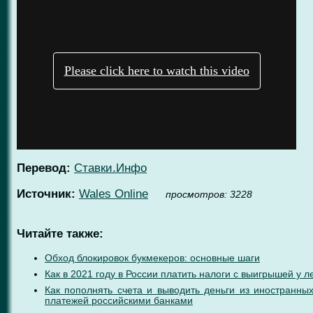
Перевод:
Ставки.Инфо
Источник:
Wales Online
проcмотров: 3228
Читайте также:
Обход блокировок букмекеров: основные шаги
Как в 2021 году в России платить налоги с выигрышей у
Как пополнять счета и выводить деньги из иностранны
платежей российскими банками