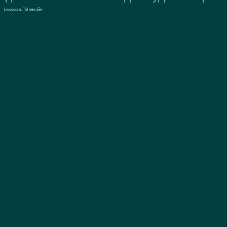
Livescore, ТВ онлайн