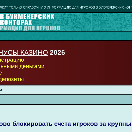
РЖИТ ТОЛЬКО СПРАВОЧНУЮ ИНФОРМАЦИЮ ДЛЯ ИГРОКОВ В БУКМЕКЕРСКИХ КОН
НУСЫ КАЗИНО
2026
гистрацию
льными деньгами
е
 депозиты
и
ово блокировать счета игроков за крупн