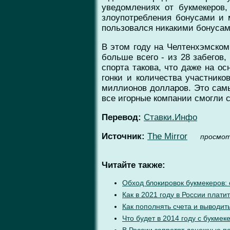
уведомлениях от букмекеров,
злоупотребления бонусами и м
пользовался никакими бонусами
В этом году на Челтенхэмско
больше всего - из 28 забегов
спорта такова, что даже на о
гонки и количества участнико
миллионов долларов. Это самы
все игорные компании смогли 
Перевод:
Ставки.Инфо
Источник:
The Mirror
проcмот
Читайте также:
Обход блокировок букмекеров:
Как в 2021 году в России плат
Как пополнять счета и выводит
Что будет в 2014 году с букме