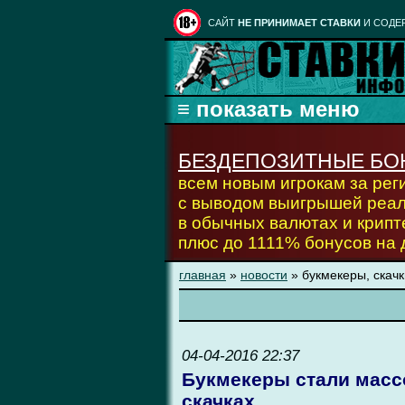
CАЙТ
НЕ ПРИНИМАЕТ СТАВКИ
И СОДЕ
БЕЗДЕПОЗИТНЫЕ БО
всем новым игрокам за ре
с выводом выигрышей реа
в обычных валютах и крипт
плюс до 1111% бонусов на
главная
»
новости
» букмекеры, скачк
04-04-2016 22:37
Букмекеры стали масс
скачках