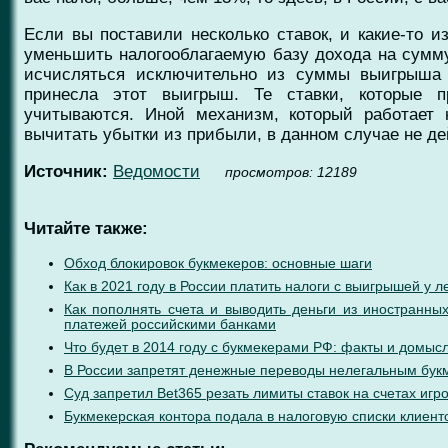
Если вы поставили несколько ставок, и какие-то и
уменьшить налогооблагаемую базу дохода на сумму
исчисляться исключительно из суммы выигрыша 
принесла этот выигрыш. Те ставки, которые п
учитываются. Иной механизм, который работает
вычитать убытки из прибыли, в данном случае не де
Источник:
Ведомости
проcмотров: 12189
Читайте также:
Обход блокировок букмекеров: основные шаги
Как в 2021 году в России платить налоги с выигрышей у
Как пополнять счета и выводить деньги из иностранны
платежей российскими банками
Что будет в 2014 году с букмекерами РФ: факты и домыс
В России запретят денежные переводы нелегальным букм
Суд запретил Bet365 резать лимиты ставок на счетах игр
Букмекерская контора подала в налоговую списки клиен