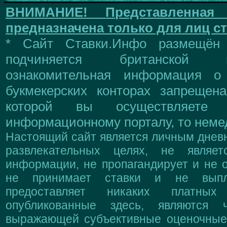
ВНИМАНИЕ!
Представленна
предназначена только для лиц ст
* Сайт Ставки.Инфо размещён
подчиняется британской 
ознакомительная информация о
букмекерских конторах запрещен
которой вы осуществляете
информационному порталу, то немед
Настоящий сайт является личным дневн
развлекательных целях, не являе
информации, не пропагандирует и не о
не принимает ставки и не выпл
предоставляет никаких платны
опубликованные здесь, являются 
выражающей субъективные оценочные 