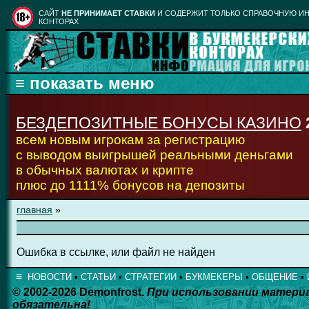
CАЙТ
НЕ ПРИНИМАЕТ СТАВКИ
И СОДЕРЖИТ ТОЛЬКО СПРАВОЧНУЮ ИН
КОНТОРАХ
БЕЗДЕПОЗИТНЫЕ БОНУСЫ КАЗИНО
всем новым игрокам за регистрацию
с выводом выигрышей реальными деньгами
в обычных валютах и крипте
плюс до 1111% бонусов на депозиты
главная
»
Ошибка в ссылке, или файл не найден
≡
НОВОСТИ
▪
СТАТЬИ
▪
СТРАТЕГИИ
▪
БУКМЕКЕРЫ
▪
ОБЩЕНИЕ
▪
© 2002-2026 Demonfrost.
При использовании матери
обязательна!