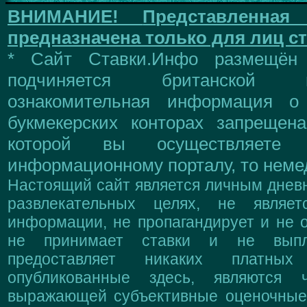
ВНИМАНИЕ!
Представленна
предназначена только для лиц ст
* Сайт Ставки.Инфо размещён
подчиняется британской 
ознакомительная информация о
букмекерских конторах запрещен
которой вы осуществляете
информационному порталу, то немед
Настоящий сайт является личным дневн
развлекательных целях, не являе
информации, не пропагандирует и не о
не принимает ставки и не выпл
предоставляет никаких платны
опубликованные здесь, являются 
выражающей субъективные оценочные 