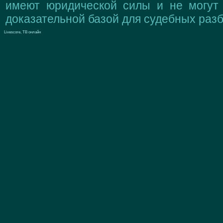
имеют юридической силы и не могут
доказательной базой для судебных разб
Livescore, ТВ онлайн