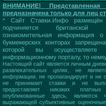
ВНИМАНИЕ!
Представленна
предназначена только для лиц ст
* Сайт Ставки.Инфо размещён
подчиняется британской 
ознакомительная информация о
букмекерских конторах запрещен
которой вы осуществляете
информационному порталу, то немед
Настоящий сайт является личным дневн
развлекательных целях, не являе
информации, не пропагандирует и не о
не принимает ставки и не выпл
предоставляет никаких платны
опубликованные здесь, являются 
выражающей субъективные оценочные 