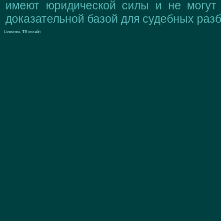
имеют юридической силы и не могут
доказательной базой для судебных разб
Livescore, ТВ онлайн