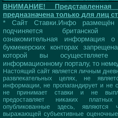
ВНИМАНИЕ!
Представленна
предназначена только для лиц ст
* Сайт Ставки.Инфо размещён
подчиняется британской 
ознакомительная информация о
букмекерских конторах запрещен
которой вы осуществляете
информационному порталу, то немед
Настоящий сайт является личным дневн
развлекательных целях, не являе
информации, не пропагандирует и не о
не принимает ставки и не выпл
предоставляет никаких платны
опубликованные здесь, являются 
выражающей субъективные оценочные 