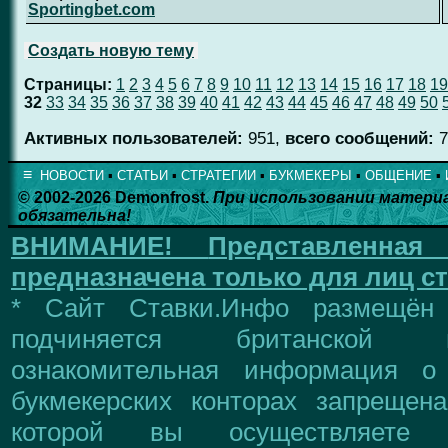
Sportingbet.com
Создать новую тему
Страницы:
1
2
3
4
5
6
7
8
9
10
11
12
13
14
15
16
17
18
19
32
33
34
35
36
37
38
39
40
41
42
43
44
45
46
47
48
49
50
Активных пользователей:
951,
всего сообщений:
7
≡
НОВОСТИ
▪
СТАТЬИ
▪
СТРАТЕГИИ
▪
БУКМЕКЕРЫ
▪
ОБЩЕНИЕ
▪
© 2002-2026 Demonfrost.
При использовании матери
обязательна!
ВНИМАНИЕ!
Представленна
предназначена только для лиц ст
* Сайт Ставки.Инфо размещён
подчиняется британской 
ознакомительная информация о
букмекерских конторах запрещен
которой вы осуществляете