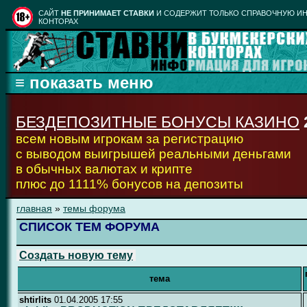
CАЙТ
НЕ ПРИНИМАЕТ СТАВКИ
И СОДЕРЖИТ ТОЛЬКО СПРАВОЧНУЮ ИН
КОНТОРАХ
БЕЗДЕПОЗИТНЫЕ БОНУСЫ КАЗИНО
всем новым игрокам за регистрацию
с выводом выигрышей реальными деньгами
в обычных валютах и крипте
плюс до 1111% бонусов на депозиты
главная
»
темы форума
СПИСОК ТЕМ ФОРУМА
Создать новую тему
тема
shtirlits
01.04.2005 17:55