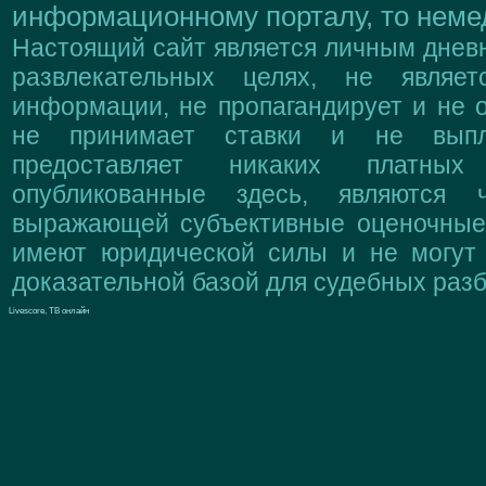
информационному порталу, то немед
Настоящий сайт является личным дневн
развлекательных целях, не являе
информации, не пропагандирует и не о
не принимает ставки и не выпл
предоставляет никаких платны
опубликованные здесь, являются 
выражающей субъективные оценочные 
имеют юридической силы и не могут
доказательной базой для судебных разб
Livescore, ТВ онлайн