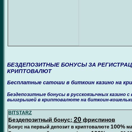
БЕЗДЕПОЗИТНЫЕ БОНУСЫ ЗА РЕГИСТРАЦ
КРИПТОВАЛЮТ
Бесплатные сатоши в биткоин казино на кр
Бездепозитные бонусы в русскоязычных казино 
выигрышей в криптовалюте на биткоин-кошельк
BITSTARZ
20
Бездепозитный бонус:
фриспинов
100%
Бонус на первый депозит в криптовалюте
ма