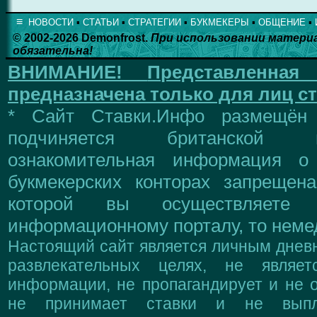
≡
НОВОСТИ
▪
СТАТЬИ
▪
СТРАТЕГИИ
▪
БУКМЕКЕРЫ
▪
ОБЩЕНИЕ
▪
© 2002-2026 Demonfrost.
При использовании матери
обязательна!
ВНИМАНИЕ!
Представленна
предназначена только для лиц ст
* Сайт Ставки.Инфо размещён
подчиняется британской 
ознакомительная информация о
букмекерских конторах запрещен
которой вы осуществляете
информационному порталу, то немед
Настоящий сайт является личным дневн
развлекательных целях, не являе
информации, не пропагандирует и не о
не принимает ставки и не выпл