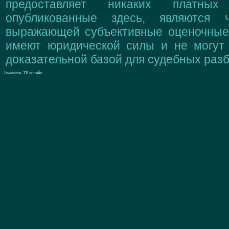
предоставляет никаких платны
опубликованные здесь, являются 
выражающей субъективные оценочные 
имеют юридической силы и не могут
доказательной базой для судебных разб
Livescore, ТВ онлайн