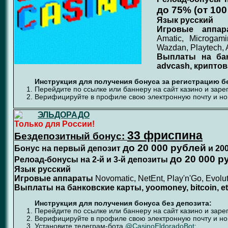
до 75% (от 100
Язык русский
Игровые аппар
Amatic, Microgamin
Wazdan, Playtech,
Выплаты на банк
advcash, криптов
Инструкция для получения бонуса за регистрацию бе
Перейдите по ссылке или баннеру на сайт казино и заре
Верифицируйте в профиле свою электронную почту и н
ЭЛЬДОРАДО
Только для России!
33 фриспина
Бездепозитный бонус:
до 20 000 рублей
Бонус на первый депозит
и 20
до 20 000 р
Релоад-бонусы на 2-й и 3-й депозиты
Язык русский
Игровые аппараты
Novomatic, NetEnt, Play'n'Go, Evolu
Выплаты на банковские карты, yoomoney, bitcoin, e
Инструкция для получения бонуса без депозита:
Перейдите по ссылке или баннеру на сайт казино и заре
Верифицируйте в профиле свою электронную почту и н
Установите телеграм-бота
@CasinoEldoradoBot
: