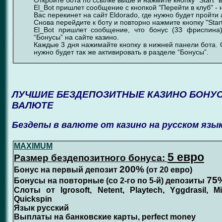
Откройте бота по ссылке выше и нажмите кнопку "Start" 
El_Bot пришлет сообщение с кнопкой "Перейти в клуб" - 
Вас перекинет на сайт Eldorado, где нужно будет пройти
Снова перейдите к боту и повторно нажмите кнопку "Start
El_Bot пришлет сообщение, что бонус (33 фриспин
“Бонусы” на сайте казино.
Каждые 3 дня нажимайте кнопку в нижней панели бота. 
нужно будет так же активировать в разделе “Бонусы”.
ЛУЧШИЕ БЕЗДЕПОЗИТНЫЕ КАЗИНО БОНУ
ВАЛЮТЕ
Бездепы в валюте от казино на русском язы
MAXIMUM
5 евро
Размер бездепозитного бонуса:
200%
Бонус на первый депозит
(от 20 евро)
75
Бонусы на повторные (со 2-го по 5-й) депозиты
Слоты от Igrosoft, Netent, Playtech, Yggdrasil, M
Quickspin
Язык русский
Выплаты на банковские карты, perfect money