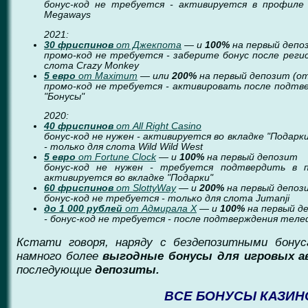
бонус-код не требуется - активируется в профиле 
Megaways
2021:
30 фриспинов
от Джекпота
—
и
100%
на первый депоз
промо-код не требуется - заберите бонус после регис
слота Crazy Monkey
5 евро
от Maximum
—
или
200%
на первый депозит (от
промо-код не требуется - активировать после подтв
"Бонусы"
2020:
40 фриспинов
от All Right Casino
бонус-код не нужен - активируется во вкладке "Подар
- только для слота Wild Wild West
5 евро
от Fortune Clock
—
и
100%
на первый депозит
бонус-код не нужен - требуется подтвердить в
активируется во вкладке "Подарки"
60 фриспинов
от SlottyWay
—
и
200%
на первый депоз
бонус-код не требуется - только для слота Jumanji
до 1 000 рублей
от Адмирала X
—
и
100%
на первый д
- бонус-код не требуется - после подтверждения телеф
Кстати говоря, наряду с бездепозитными бонус
намного более
выгодные бонусы для игровых а
последующие
депозиты.
ВСЕ БОНУСЫ КАЗИНО