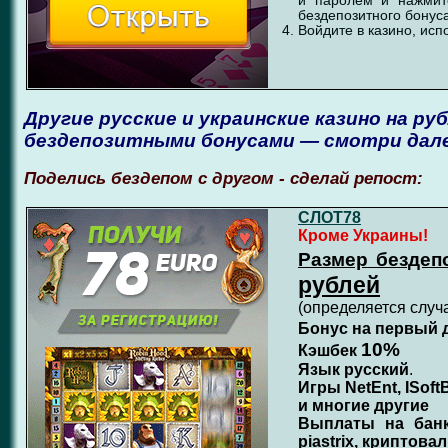
и паролем и нажмите
бездепозитного бонус
Войдите в казино, исп
Другие русские и украинские казино на руб
бездепозитными бонусами — смотри дал
Поделись бездепом с другом - сделай репост:
СЛОТ78
Кроме Украины!
Размер бездеп
рублей
(определяется слу
Бонус на первый 
10%
Кэшбек
Язык русский
.
Игры NetEnt, ISoft
и многие другие
Выплаты на банко
piastrix, криптовалю