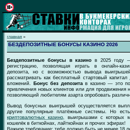
главная
»
БЕЗДЕПОЗИТНЫЕ БОНУСЫ КАЗИНО 2026
Бездепозитные бонусы в казино
в 2025 году —
регистрацию, позволящая играть в онлайн-каз
депозита, но с возможностью вывода выигрыше
рассматривать как бесплатный стартовый капитал 
вложений.
Бонус без депозита
в казино — это по
привлечения новых клиентов или для продвижения н
позволяющий любителям азарта опробовать различны
Вывод бонусных выигрышей осуществляется выпла
другие популярные платёжные системы. Но ес
криптовалютных казино,
выигрышами с которых мо
кошелёк в биткойнах, лайткойнах и прочих эфирах!
Важное требование: тебе должно быть не менее 18 ле