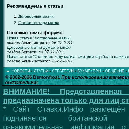
Рекомендуемые статьи:
Договорные матчи
Ставки по ходу матча
Похожие темы форума:
Новая статья "Договорные матчи"
создал
Администратор
26-12-2011
Договорные матчи думаете миф?
создал
Аргентинец
27-11-2011
Новая статья "Ставки по ходу матча: смотрим футбол и нажива
создал
Администратор
22-04-2011
≡
НОВОСТИ
▪
СТАТЬИ
▪
СТРАТЕГИИ
▪
БУКМЕКЕРЫ
▪
ОБЩЕНИЕ
▪
© 2002-2026 Demonfrost.
При использовании матери
обязательна!
ВНИМАНИЕ!
Представленна
предназначена только для лиц ст
* Сайт Ставки.Инфо размещён
подчиняется британской 
ознакомительная информация о