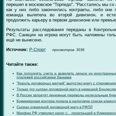
перешел в московское "Торпедо". "Расстались мы со
как у них либо закончились контракты, либо они
команда вылетела во второй дивизион, и есте
продолжить карьеру в первом дивизионе или премьер
Результаты расследования переданы в Контрольн
РФС. Санкции на игрока могут быть наложены толь
ещё не вынесено.
Источник:
Р-Спорт
проcмотров: 3036
Читайте также:
Как пополнять счета и выводить деньги из иностранны
платежей российскими банками
"Король договорных матчей" выпустил книгу с откровени
Только что сыгран договорной матч в немецкой Бундесли
В России запретят денежные переводы нелегальным букм
Букмекерская контора подала в налоговую списки клиен
Сыгран очередной договорной матч в РФПЛ
Минфин РФ утвердил налог с... проигрышей в букмекерск