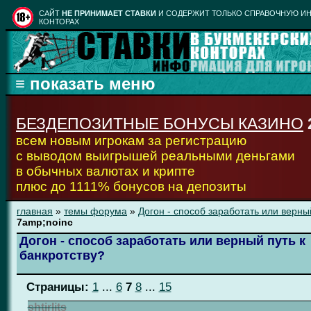
CАЙТ
НЕ ПРИНИМАЕТ СТАВКИ
И СОДЕРЖИТ ТОЛЬКО СПРАВОЧНУЮ ИН
КОНТОРАХ
БЕЗДЕПОЗИТНЫЕ БОНУСЫ КАЗИНО
всем новым игрокам за регистрацию
с выводом выигрышей реальными деньгами
в обычных валютах и крипте
плюс до 1111% бонусов на депозиты
главная
»
темы форума
»
Догон - способ заработать или верны
7amp;noinc
Догон - способ заработать или верный путь к
банкротству?
Страницы:
1
...
6
7
8
...
15
shtirlits