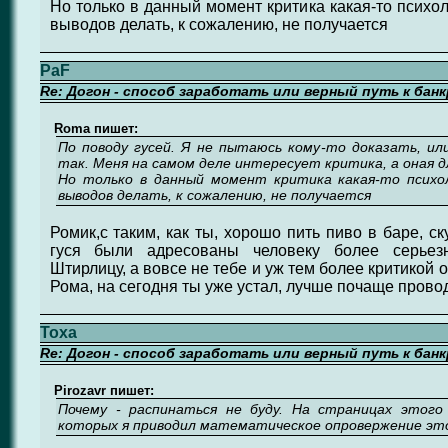
Но только в данный момент критика какая-то психол
выводов делать, к сожалению, не получается
PaF
Re: Догон - способ заработать или верный путь к бан
Roma пишет:
По поводу гусей. Я не пытаюсь кому-то доказать, ил
так. Меня на самом деле интересует критика, а оная д
Но только в данный момент критика какая-то психол
выводов делать, к сожалению, не получается
Ромик,с таким, как ты, хорошо пить пиво в баре, с
гуся были адресованы человеку более серьезному
Штирлицу, а вовсе не тебе и уж тем более критикой о
Рома, на сегодня ты уже устал, лучше почаще проводи
Toxa
Re: Догон - способ заработать или верный путь к бан
Pirozavr пишет:
Почему - распинаться не буду. На страницах этог
которых я приводил математическое опровержение это