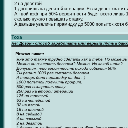
2 на девятой
1 догонишь на десятой итерации. Если денег хватит 
А твой кэф при 50% вероятности будет всего лишь 1.
сколько нужно повышать ставку.
А дальше увеличь пирамидку до 5000 попыток хотя бы
Toxa
Re: Догон - способ заработать или верный путь к бан
Pirozavr пишет:
мне это также трудно сделать как и тебе. Но можешь
Можно ли выиграть догоном? Можно. Но какой шанс?
Допустим, что вероятность исхода события 50%.
Ты решил 1000 раз сыграть догоном.
А теперь дели пирамидку на два :-)
1000 попыток получить профит.
500 раз выиграешь сразу.
250 раз на второй итерации
125 на третьей
63 на четвёртой
32 на пятой
16 на шестой
8 на седьмой
4 на восьмой
2 на девятой
1 догонишь на десятой итерации. Если денег хватит и