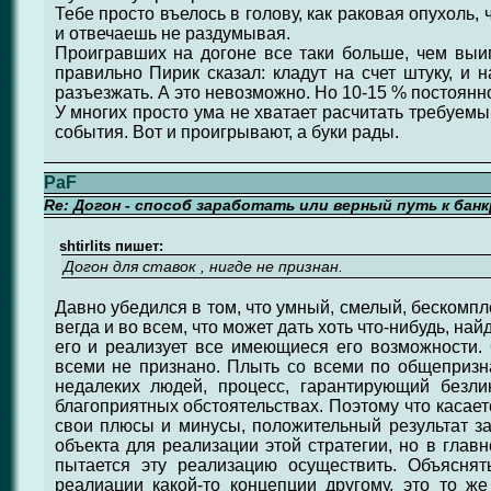
Тебе просто въелось в голову, как раковая опухоль, 
и отвечаешь не раздумывая.
Проигравших на догоне все таки больше, чем выи
правильно Пирик сказал: кладут на счет штуку, и 
разъезжать. А это невозможно. Но 10-15 % постоянн
У многих просто ума не хватает расчитать требуемы
события. Вот и проигрывают, а буки рады.
PaF
Re: Догон - способ заработать или верный путь к бан
shtirlits пишет:
Догон для ставок , нигде не признан.
Давно убедился в том, что умный, смелый, бескомп
вегда и во всем, что может дать хоть что-нибудь, на
его и реализует все имеющиеся его возможности. О
всеми не признано. Плыть со всеми по общепризн
недалеких людей, процесс, гарантирующий безлик
благоприятных обстоятельствах. Поэтому что касае
свои плюсы и минусы, положительный результат зав
объекта для реализации этой стратегии, но в главн
пытается эту реализацию осуществить. Объяснят
реалиации какой-то концепции другому, это то ж