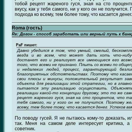
тобой рецепт жареного гуся, зная на сто процен
вкусу, как у тебя самого, ни у кого он не получится
подхода ко всему, тем более тому, что касается денег.
Roma (гость)
Re: Догон - способ заработать или верный путь к бан
PaF пишет:
Давно убедился в том, что умный, смелый, бескомп
вегда и во всем, что может дать хоть что-нибуд
достанет его и реализует все имеющиеся его возм
того, что всеми не признано. Плыть со всеми по обще
и недалеких людей, процесс, гарантирующий безли
благоприятных обстоятельствах. Поэтому что касае
свои плюсы и минусы, положительный результат зав
объекта для реализации этой стратегии, но в главн
пытается эту реализацию осуществить. Объяснят
реалиации какой-то концепции другому, это то же са
рецепт жареного гуся, зная на сто процентов, что та
тебя самого, ни у кого он не получится. Поэтому же
всему, тем более тому, что касается денег. Успехов вам
По поводу гусей. Я не пытаюсь кому-то доказать, и
так. Меня на самом деле интересует критика, 
советник.