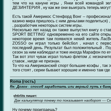
тем что на кануне игры , Янки всей командой зе
ДЕЗИНТЕРИЯ , ну как же они выиграть теперь могут
Есть такой Америкос Стенфорд Вонг -- професионал
казино мира пришлось с ним деньгами поделиться) ,
, разработчик некоторых систем игры.
Несколько лет назад он также выпустил книгу о ста
SPORT BETTING' одновременно на его сайте открыл
некоторое время там появился некий житель ЛасВе
ZOSSO он играл только бейсбол , начал с перво
последний день. Результат был положительный . По
сезон за ним наблюдал и тоже иногда Марафон по ег
Так вот этот чувак играл только флетом ,с незначи
ставок , нигде не признан.
То что на Американский спорт большие коэфы , так 
того стоят , серии бывают хорошие и именно там где
Roma (гость)
Re: Догон - способ заработать или верный путь к бан
shtirlits пишет:
Дак калькулятор почему то показывает наоборот --- С
Ну почему проиграешь?