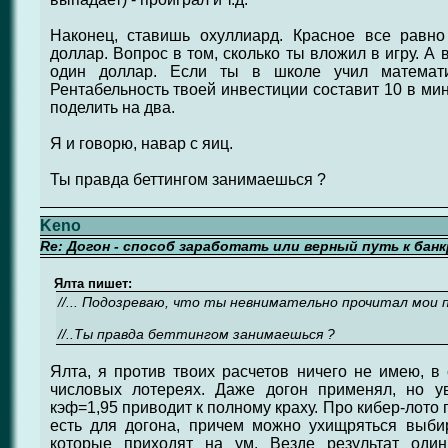
Наконец, ставишь охуллиард. Красное все равно
доллар. Вопрос в том, сколько ты вложил в игру. А
один доллар. Если ты в школе учил математи
Рентабельность твоей инвестиции составит 10 в мин
поделить на два.
Я и говорю, навар с яиц.
Ты правда беттингом занимаешься ?
Keno
Re: Догон - способ заработать или верный путь к бан
Ялта пишет:
//... Подозреваю, что ты невнимательно прочитал мои 
//..Ты правда беттингом занимаешься ?
Ялта, я против твоих расчетов ничего не имею, в
числовых лотереях. Даже догон применял, но у
кэф=1,95 приводит к полному краху. Про кибер-лото п
есть для догона, причем можно ухищряться выби
которые приходят на ум. Везде результат один