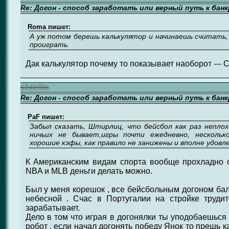
Re: Догон - способ заработать или верный путь к бан
Roma пишет:
А уж потом берешь калькулятор и начинаешь считать, 
проиграть.
Дак калькулятор почему то показывает наоборот ---
shtirlits
Re: Догон - способ заработать или верный путь к бан
PaF пишет:
Забыл сказать, Штирлиц, что бейсбол как раз непло
ничьих не бывает,игры почти ежедневно, нескольк
хорошие кэфы, как правило не занижены и вполне удо
К Американским видам спорта вообще прохладно о
NBA и MLB деньги делать можно.
Был у меня корешок , все бейсбольным догоном бал
небесной . Счас в Португалии на стройке трудит
зарабатывает.
Дело в том что играя в догонялки ты уподобаешься 
робот , если начал догонять победу Янок то прешь к