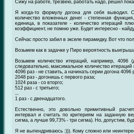
Сижу на работе, трезвею, работать надо, решил пока п
Я когда-то формулу догона для себя выводил. 
количество вложенных денег - степенная функция
единица, в показателе - количество итераций плю
коэффициент, не помню уже. Будет интересно - найду
Сейчас просто забил в экселе пирамидку. Вот что по
Возьмем как в задачке у Пиро вероятность выигрыша
Возьмем количество итераций, например, 4096 (
следовательно, максимальное количество итераций при
4096 раз - не ставить, а начинать серии догона 4096 р
2048 раз - догонишь с первого раза;
1024 раза - со вторго;
512 раз - с третьего;
...
1 раз - с двенадцатого.
Естественно, это довольно примитивный расче
интервал и считать по критериям на заданную ве
сигма, а лучше 99,73% - три сигма). Но, допустим, буд
Я не выпендриваюсь :))). Кому сложно или неинтере