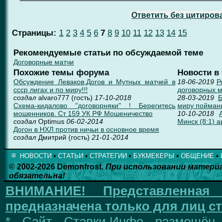
Ответить без цитиров
Страницы:
1
2
3
4
5
6
7
8
9
10
11
12
13
14
15
Рекомендуемые статьи по обсуждаемой теме
Договорные матчи
Похожие темы форума
Новости в
Обсуждение Леваков,Догов и Мутных матчей в
18-06-2019
Р
ссср лигах и по миру!!!
договорных 
создал
alvaro777 (гость)
17-10-2018
28-03-2019
Б
Схема-кидалово "договорняки" ! Берегитесь
миру пойман
мошенников. Ст 159 УК РФ Мошеничество
10-10-2018
создал
Optimus
06-02-2014
Минск (8:1) 
Догон в НХЛ против ничьи в основное время
создал
Дмитрий (гость)
21-01-2014
≡
НОВОСТИ
▪
СТАТЬИ
▪
СТРАТЕГИИ
▪
БУКМЕКЕРЫ
▪
ОБЩЕНИЕ
▪
© 2002-2026 Demonfrost.
При использовании матери
обязательна!
ВНИМАНИЕ!
Представленна
предназначена только для лиц ст
* Сайт Ставки.Инфо размещён