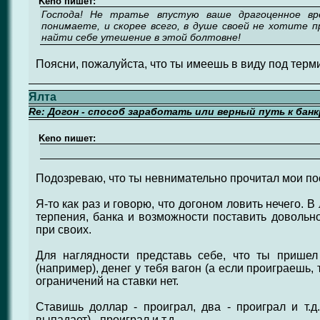
Keno пишет:
Господа! Не тратье впустую ваше драгоценное вре
понимаете, и скорее всего, в душе своей не хотите 
найти себе утешение в этой болтовне!
Поясни, пожалуйста, что ты имеешь в виду под терми
Ялта
Re: Догон - способ заработать или верный путь к бан
Keno пишет:
Подозреваю, что ты невнимательно прочитал мои по
Я-то как раз и говорю, что догоном ловить нечего. В
терпения, банка и возможности поставить довольн
при своих.
Для наглядности представь себе, что ты пришел
(например), денег у тебя вагон (а если проиграешь, 
ограничений на ставки нет.
Ставишь доллар - проиграл, два - проиграл и т.
выпадает) - проиграл и т.д.