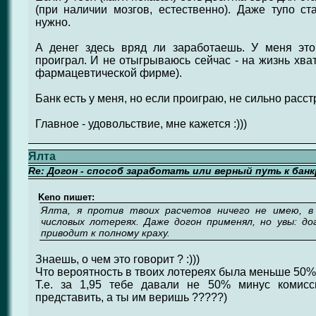
(при наличии мозгов, естественно). Даже тупо ста
нужно.
А денег здесь вряд ли заработаешь. У меня это
проиграл. И не отыгрываюсь сейчас - на жизнь хва
фармацевтической фирме).
Банк есть у меня, но если проиграю, не сильно расст
Главное - удовольствие, мне кажется :)))
Ялта
Re: Догон - способ заработать или верный путь к бан
Keno пишет:
Ялта, я против твоих расчетов ничего не имею, в
числовых лотереях. Даже догон применял, но увы: до
приводит к полному краху.
Знаешь, о чем это говорит ? :)))
Что вероятность в твоих лотереях была меньше 50%
Т.е. за 1,95 тебе давали не 50% минус комис
представить, а ты им веришь ?????)