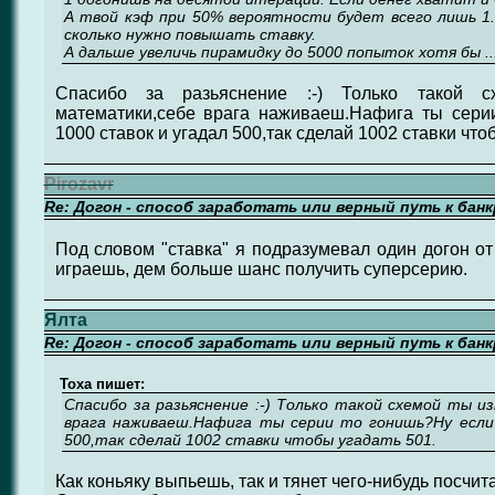
А твой кэф при 50% вероятности будет всего лишь 1.
сколько нужно повышать ставку.
А дальше увеличь пирамидку до 5000 попыток хотя бы ..
Спасибо за разьяснение :-) Только такой с
математики,себе врага наживаеш.Нафига ты сери
1000 ставок и угадал 500,так сделай 1002 ставки что
Pirozavr
Re: Догон - способ заработать или верный путь к бан
Под словом "ставка" я подразумевал один догон от
играешь, дем больше шанс получить суперсерию.
Ялта
Re: Догон - способ заработать или верный путь к бан
Toxa пишет:
Спасибо за разьяснение :-) Только такой схемой ты и
врага наживаеш.Нафига ты серии то гонишь?Ну если
500,так сделай 1002 ставки чтобы угадать 501.
Как коньяку выпьешь, так и тянет чего-нибудь посчитат