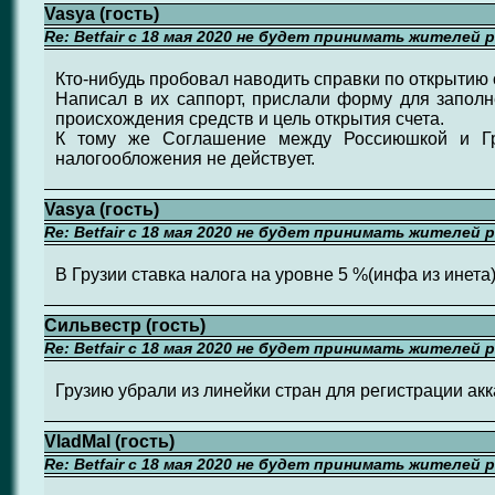
Vasya (гость)
Re: Betfair с 18 мая 2020 не будет принимать жителей р
Кто-нибудь пробовал наводить справки по открытию с
Написал в их саппорт, прислали форму для заполне
происхождения средств и цель открытия счета.
К тому же Соглашение между Россиюшкой и Гр
налогообложения не действует.
Vasya (гость)
Re: Betfair с 18 мая 2020 не будет принимать жителей р
В Грузии ставка налога на уровне 5 %(инфа из инета)
Сильвестр (гость)
Re: Betfair с 18 мая 2020 не будет принимать жителей р
Грузию убрали из линейки стран для регистрации акк
VladMal (гость)
Re: Betfair с 18 мая 2020 не будет принимать жителей р