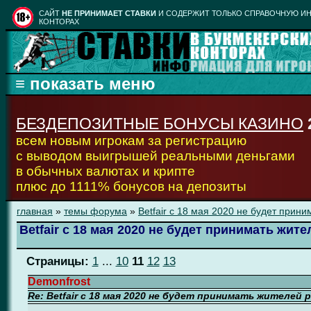
CАЙТ
НЕ ПРИНИМАЕТ СТАВКИ
И СОДЕРЖИТ ТОЛЬКО СПРАВОЧНУЮ ИН
КОНТОРАХ
БЕЗДЕПОЗИТНЫЕ БОНУСЫ КАЗИНО
всем новым игрокам за регистрацию
с выводом выигрышей реальными деньгами
в обычных валютах и крипте
плюс до 1111% бонусов на депозиты
главная
»
темы форума
»
Betfair с 18 мая 2020 не будет прини
Betfair с 18 мая 2020 не будет принимать жите
Страницы:
1
...
10
11
12
13
Demonfrost
Re: Betfair с 18 мая 2020 не будет принимать жителей р