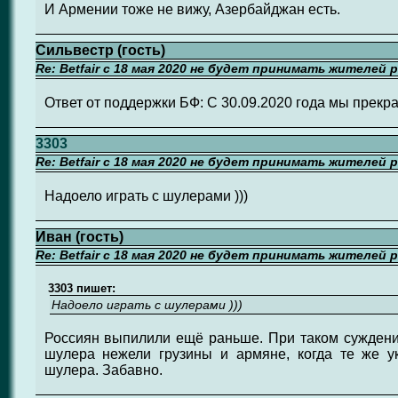
И Армении тоже не вижу, Азербайджан есть.
Сильвестр (гость)
Re: Betfair с 18 мая 2020 не будет принимать жителей р
Ответ от поддержки БФ: С 30.09.2020 года мы прекр
3303
Re: Betfair с 18 мая 2020 не будет принимать жителей р
Надоело играть с шулерами )))
Иван (гость)
Re: Betfair с 18 мая 2020 не будет принимать жителей р
3303 пишет:
Надоело играть с шулерами )))
Россиян выпилили ещё раньше. При таком суждени
шулера нежели грузины и армяне, когда те же 
шулера. Забавно.