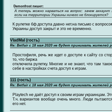
Demonfrost пишет:
А теперь можно нарваться на вопрос: зачем аккаунт
если на территории Украины ничего не блокируется?
К рулетке бф доступа давно нет.на письмо с вопросо
Украины доступ закрыт и это не временно.
VladMal (гость)
Re: Betfair с 18 мая 2020 не будет принимать жителей р
Простофиля, речь же идет о доступе к сайту со ст
то, что биржа
отключила рулетку. Многие и не знают, что там так
себе в настройках счета доступ к играм.
111 (гость)
Re: Betfair с 18 мая 2020 не будет принимать жителей р
Playtech не даёт доступ к своим играм украинцам. 
Т.ч. вариантов вообще очень много. Люди пытаются 
его нет.