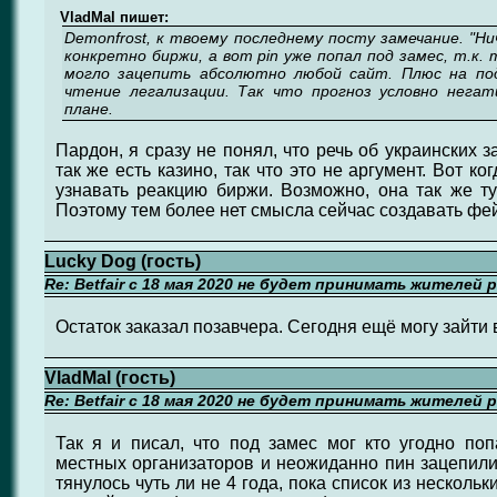
VladMal пишет:
Demonfrost, к твоему последнему посту замечание. "Н
конкретно биржи, а вот pin уже попал под замес, т.к.
могло зацепить абсолютно любой сайт. Плюс на под
чтение легализации. Так что прогноз условно нега
плане.
Пардон, я сразу не понял, что речь об украинских 
так же есть казино, так что это не аргумент. Вот ко
узнавать реакцию биржи. Возможно, она так же т
Поэтому тем более нет смысла сейчас создавать фей
Lucky Dog (гость)
Re: Betfair с 18 мая 2020 не будет принимать жителей р
Остаток заказал позавчера. Сегодня ещё могу зайти 
VladMal (гость)
Re: Betfair с 18 мая 2020 не будет принимать жителей р
Так я и писал, что под замес мог кто угодно по
местных организаторов и неожиданно пин зацепили.
тянулось чуть ли не 4 года, пока список из несколь