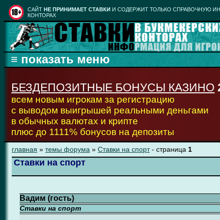
CАЙТ
НЕ ПРИНИМАЕТ СТАВКИ
И СОДЕРЖИТ ТОЛЬКО СПРАВОЧНУЮ ИН
КОНТОРАХ
БЕЗДЕПОЗИТНЫЕ БОНУСЫ КАЗИНО
всем новым игрокам за регистрацию
с выводом выигрышей реальными деньгами
в обычных валютах и крипте
плюс до 1111% бонусов на депозиты
главная
»
темы форума
»
Ставки на спорт
- страница
1
Ставки на спорт
Вадим (гость)
Ставки на спорт