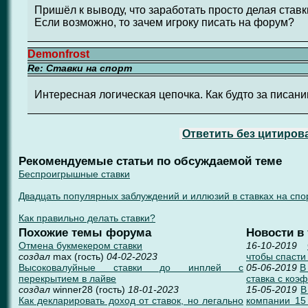
Пришёл к выводу, что заработать просто делая став
Если возможно, то зачем игроку писать на форум?
Demonfrost
Re: Ставки на спорт
Интересная логическая цепочка. Как будто за писани
Ответить без цитиров
Рекомендуемые статьи по обсуждаемой теме
Беспроигрышные ставки
Двадцать популярных заблуждений и иллюзий в ставках на спо
Как правильно делать ставки?
Похожие темы форума
Новости в
Отмена букмекером ставки
16-10-2019
создал
max (гость)
04-02-2023
чтобы спасти
Высоковалуйные ставки до инплей с
05-06-2019
В
перекрытием в лайве
ставка с коэ
создал
winner28 (гость)
18-01-2023
15-05-2019
В
Как декларировать доход от ставок, но легально
компании 15