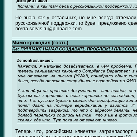
Дмитрий пишет:
Кстати, а как там дела с русскоязычной поддержкой? К
Не знаю как у остальных, но мне всегда отвечали
русскоязычной поддержки, то будет предложено сдел
почта servis.ru@pinnacle.com
Мимо крокодил (гость)
Re: ПИННАКЛ НАЧАЛ СОЗДАВАТЬ ПРОБЛЕМЫ ПЛЮСОВ
Demonfrost пишет:
Кажется, я начинаю догадываться, в чём проблема. 
теперь занимается какой-то Compliance Department, в 
мне отвечает на письма (YiWei), понабрали одних ки
было, всегда отвечали сотрудники с европейскими ФИО
А китайцы на проверке документов - это пиздец, они
буквам как картинки, и если картинки не совпадают,
что. Т.е. русские буквы в сканах для верификации ки
понял давно на примере верификаций у азиатов. И
подтвердить заграном, то что с адресом делать, не
долгой переписки сошлись на том, что я им в фотошо
сканах, где что. Тут пока не отвечают ничего.
Теперь что, российским клиентам загранпаспорт 
заверенный нотариусом перевод квитанции жкх))?