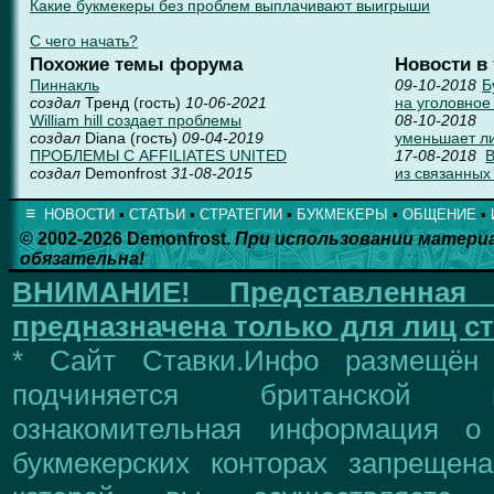
Какие букмекеры без проблем выплачивают выигрыши
С чего начать?
Похожие темы форума
Новости в
Пиннакль
09-10-2018
Б
создал
Тренд (гость)
10-06-2021
на уголовное
William hill создает проблемы
08-10-2018
создал
Diana (гость)
09-04-2019
уменьшает л
ПРОБЛЕМЫ С AFFILIATES UNITED
17-08-2018
B
создал
Demonfrost
31-08-2015
из связанных
≡
НОВОСТИ
▪
СТАТЬИ
▪
СТРАТЕГИИ
▪
БУКМЕКЕРЫ
▪
ОБЩЕНИЕ
▪
© 2002-2026 Demonfrost.
При использовании матери
обязательна!
ВНИМАНИЕ!
Представленна
предназначена только для лиц ст
* Сайт Ставки.Инфо размещён
подчиняется британской 
ознакомительная информация о
букмекерских конторах запрещен