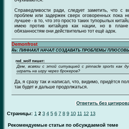
Справедливости ради, следует заметить, что с 
проблем или задержек сверх оговоренных пока не
лучшее - в то, что это просто таких тупорылых китай
имею против китайцев как нации, но в план
обязанностям они действительно тот ещё адок.
Demonfrost
Re: ПИННАКЛ НАЧАЛ СОЗДАВАТЬ ПРОБЛЕМЫ ПЛЮСОВ
red_wolf пишет:
Дем, всвязи с этой ситуацией с pinnacle sports как
играть на игру через брокеров?
Да, я сразу так и написал, что, видимо, придётся по
так будет и дальше продолжаться.
Ответить без цитиров
Страницы:
1
2
3
4
5
6
7
8
9
10
11
12
13
Рекомендуемые статьи по обсуждаемой теме