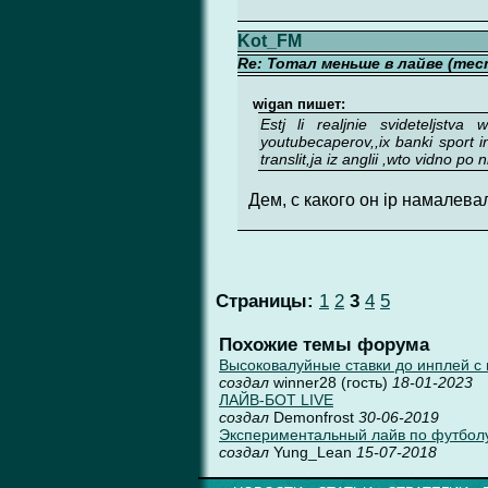
Kot_FM
Re: Тотал меньше в лайве (тес
wigan пишет:
Estj li realjnie svideteljstv
youtubecaperov,,ix banki sport in
translit,ja iz anglii ,wto vidno po n
Дем, с какого он ip намалева
Страницы:
1
2
3
4
5
Похожие темы форума
Высоковалуйные ставки до инплей с
создал
winner28 (гость)
18-01-2023
ЛАЙВ-БОТ LIVE
создал
Demonfrost
30-06-2019
Экспериментальный лайв по футбол
создал
Yung_Lean
15-07-2018