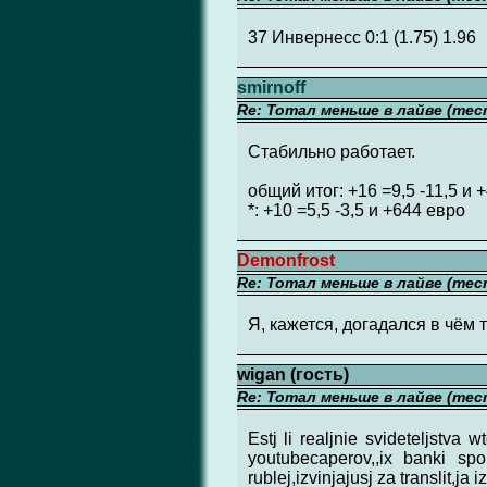
37 Инвернесс 0:1 (1.75) 1.96
smirnoff
Re: Тотал меньше в лайве (тес
Стабильно работает.
общий итог: +16 =9,5 -11,5 и 
*: +10 =5,5 -3,5 и +644 евро
Demonfrost
Re: Тотал меньше в лайве (тес
Я, кажется, догадался в чём т
wigan (гость)
Re: Тотал меньше в лайве (тес
Estj li realjnie svideteljstva
youtubecaperov,,ix banki spo
rublej,izvinjajusj za translit,ja 