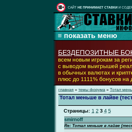
CАЙТ
НЕ ПРИНИМАЕТ СТАВКИ
И СОДЕ
БЕЗДЕПОЗИТНЫЕ БО
всем новым игрокам за ре
с выводом выигрышей реа
в обычных валютах и крипт
плюс до 1111% бонусов на
главная
»
темы форума
»
Тотал мень
Тотал меньше в лайве (тест
Страницы:
1
2
3
4
5
smirnoff
Re: Тотал меньше в лайве (тес