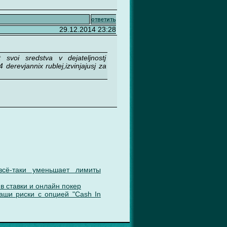
ответить
29.12.2014 23:28
 svoi sredstva v dejateljnostj
 derevjannix rublej,izvinjajusj za
сё-таки уменьшает лимиты
в ставки и онлайн покер
ваши риски с опцией "Cash In