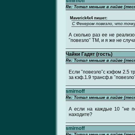
smirnoff
Re: Тотал меньше в лайве (тес
Maverick4x4 пишет:
С Фенером повезло, что точку
А сколько раз ее не реализо
"повезло" ТМ, и я же не случ
Чайки Гадят (гость)
Re: Тотал меньше в лайве (тес
Если "повезло"с кэфом 2.5 т
за кэф.1.9 трансф.в "повезло
smirnoff
Re: Тотал меньше в лайве (тес
А если на каждые 10 "не п
находите?
smirnoff
Re: Тотал меньше в лайве (тес