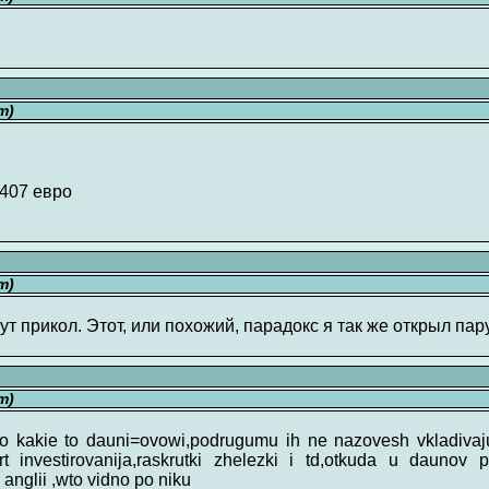
т)
+407 евро
т)
ут прикол. Этот, или похожий, парадокс я так же открыл пару
т)
 wto kakie to dauni=ovowi,podrugumu ih ne nazovesh vkladivaju
rt investirovanija,raskrutki zhelezki i td,otkuda u daunov 
iz anglii ,wto vidno po niku