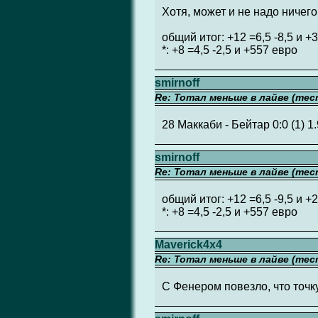
Хотя, может и не надо ничего
общий итог: +12 =6,5 -8,5 и +
*: +8 =4,5 -2,5 и +557 евро
smirnoff
Re: Тотал меньше в лайве (тес
28 Маккаби - Бейтар 0:0 (1) 1
smirnoff
Re: Тотал меньше в лайве (тес
общий итог: +12 =6,5 -9,5 и +
*: +8 =4,5 -2,5 и +557 евро
Maverick4x4
Re: Тотал меньше в лайве (тес
С Фенером повезло, что точк