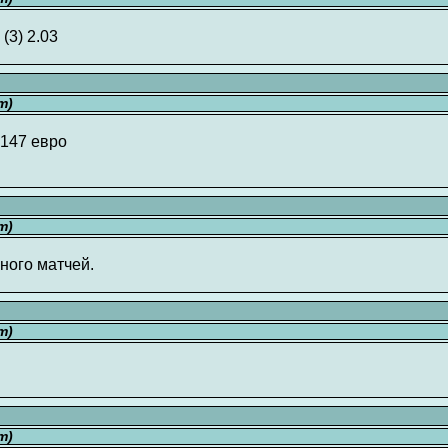
(3) 2.03
т)
+147 евро
т)
ного матчей.
т)
т)