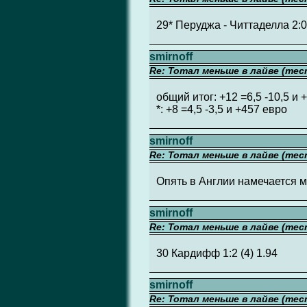
29* Перуджа - Читтаделла 2:0 
smirnoff
Re: Тотал меньше в лайве (тес
общий итог: +12 =6,5 -10,5 и 
*: +8 =4,5 -3,5 и +457 евро
smirnoff
Re: Тотал меньше в лайве (тес
Опять в Англии намечается м
smirnoff
Re: Тотал меньше в лайве (тес
30 Кардифф 1:2 (4) 1.94
smirnoff
Re: Тотал меньше в лайве (тес