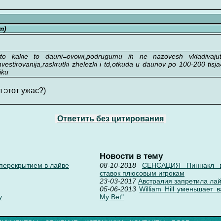
т)
a wto kakie to dauni=ovowi,podrugumu ih ne nazovesh vkladivajut
vestirovanija,raskrutki zhelezki i td,otkuda u daunov po 100-200 tisja4
iku
л этот ужас?)
Ответить без цитирования
Новости в тему
 перекрытием в лайве
08-10-2018
СЕНСАЦИЯ Пиннакл в
ставок плюсовым игрокам
23-03-2017
Австралия запретила лай
05-06-2013
William Hill уменьшает 
у
My Bet"