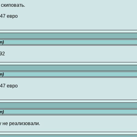
 скиповать.
347 евро
т)
.92
т)
247 евро
т)
у не реализовали.