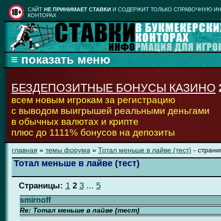
CАЙТ
НЕ ПРИНИМАЕТ СТАВКИ
И СОДЕРЖИТ ТОЛЬКО СПРАВОЧНУЮ ИН
КОНТОРАХ
БЕЗДЕПОЗИТНЫЕ БОНУСЫ КАЗИНО
всем новым игрокам за регистрацию
с выводом выигрышей реальными деньгами
в обычных валютах и крипте
плюс до 1111% бонусов на депозиты
главная
»
темы форума
»
Тотал меньше в лайве (тест)
- стран
Тотал меньше в лайве (тест)
Страницы:
1
2
3
...
5
smirnoff
Re: Тотал меньше в лайве (тест)