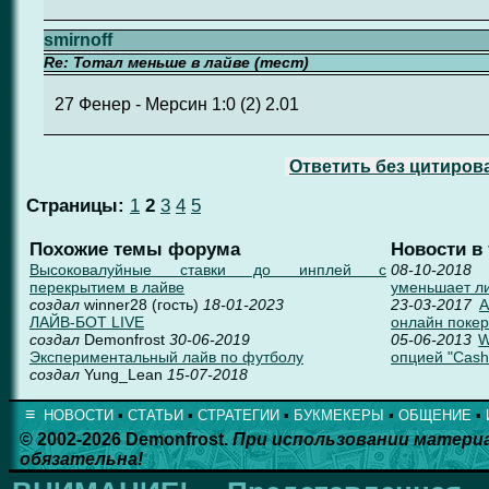
smirnoff
Re: Тотал меньше в лайве (тест)
27 Фенер - Мерсин 1:0 (2) 2.01
Ответить без цитиров
Страницы:
1
2
3
4
5
Похожие темы форума
Новости в
Высоковалуйные ставки до инплей с
08-10-2018
перекрытием в лайве
уменьшает л
создал
winner28 (гость)
18-01-2023
23-03-2017
А
ЛАЙВ-БОТ LIVE
онлайн покер
создал
Demonfrost
30-06-2019
05-06-2013
W
Экспериментальный лайв по футболу
опцией "Cash 
создал
Yung_Lean
15-07-2018
≡
НОВОСТИ
▪
СТАТЬИ
▪
СТРАТЕГИИ
▪
БУКМЕКЕРЫ
▪
ОБЩЕНИЕ
▪
© 2002-2026 Demonfrost.
При использовании матери
обязательна!