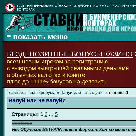
CАЙТ
НЕ ПРИНИМАЕТ СТАВКИ
И СОДЕРЖИТ ТОЛЬКО СПРАВОЧНУЮ ИН
КОНТОРАХ
БЕЗДЕПОЗИТНЫЕ БОНУСЫ КАЗИНО
всем новым игрокам за регистрацию
с выводом выигрышей реальными деньгами
в обычных валютах и крипте
плюс до 1111% бонусов на депозиты
главная
»
темы форума
»
Валуй или не валуй?
- страница
1
Валуй или не валуй?
Страницы:
1
2
...
5
seaforce
Re: Обучение BETFAIR: новый формат. Кол-во мест огр