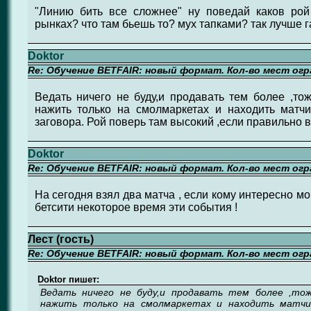
"Линию бить все сложнее" ну поведай каков рой
рынках? что там бьешь то? мух тапками? так лучше г
Doktor
Re: Обучение BETFAIR: новый формат. Кол-во мест огр
Ведать ничего не буду,и продавать тем более ,то
нажить только на смолмаркетах и находить матч
заговора. Рой поверь там высокий ,если правильно 
Doktor
Re: Обучение BETFAIR: новый формат. Кол-во мест огр
На сегодня взял два матча , если кому интересно м
бетсити некоторое время эти события !
Лест (гость)
Re: Обучение BETFAIR: новый формат. Кол-во мест огр
Doktor пишет:
Ведать ничего не буду,и продавать тем более ,то
нажить только на смолмаркетах и находить матч