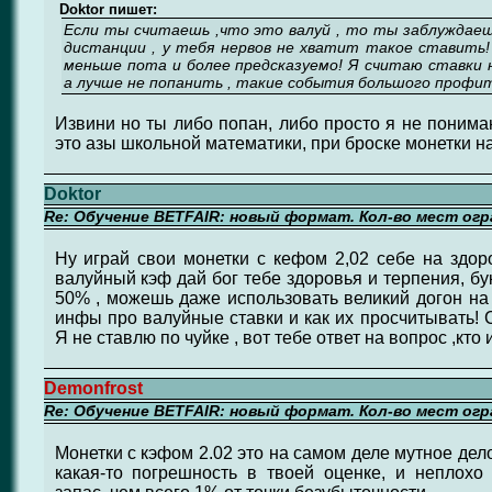
Doktor пишет:
Если ты считаешь ,что это валуй , то ты заблуждаеш
дистанции , у тебя нервов не хватит такое ставить! 
меньше пота и более предсказуемо! Я считаю ставки 
а лучше не попанить , такие события большого профит
Извини но ты либо попан, либо просто я не понима
это азы школьной математики, при броске монетки 
Doktor
Re: Обучение BETFAIR: новый формат. Кол-во мест огр
Ну играй свои монетки с кефом 2,02 себе на здоро
валуйный кэф дай бог тебе здоровья и терпения, б
50% , можешь даже использовать великий догон на 
инфы про валуйные ставки и как их просчитывать! С
Я не ставлю по чуйке , вот тебе ответ на вопрос ,кто 
Demonfrost
Re: Обучение BETFAIR: новый формат. Кол-во мест огр
Монетки с кэфом 2.02 это на самом деле мутное дело
какая-то погрешность в твоей оценке, и неплох