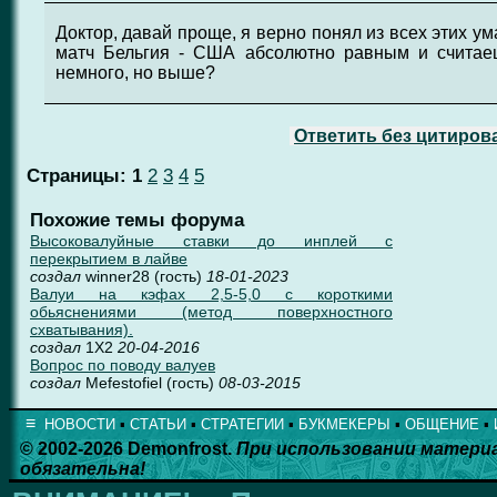
Доктор, давай проще, я верно понял из всех этих у
матч Бельгия - США абсолютно равным и считае
немного, но выше?
Ответить без цитиров
Страницы:
1
2
3
4
5
Похожие темы форума
Высоковалуйные ставки до инплей с
перекрытием в лайве
создал
winner28 (гость)
18-01-2023
Валуи на кэфах 2,5-5,0 с короткими
обьяснениями (метод поверхностного
схватывания).
создал
1X2
20-04-2016
Вопрос по поводу валуев
создал
Mefestofiel (гость)
08-03-2015
≡
НОВОСТИ
▪
СТАТЬИ
▪
СТРАТЕГИИ
▪
БУКМЕКЕРЫ
▪
ОБЩЕНИЕ
▪
© 2002-2026 Demonfrost.
При использовании матери
обязательна!