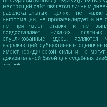
Настоящий сайт является личным дневн
развлекательных целях, не являе
информации, не пропагандирует и не о
не принимает ставки и не выпл
предоставляет никаких платны
опубликованные здесь, являются 
выражающей субъективные оценочные 
имеют юридической силы и не могут
доказательной базой для судебных разб
Livescore, ТВ онлайн