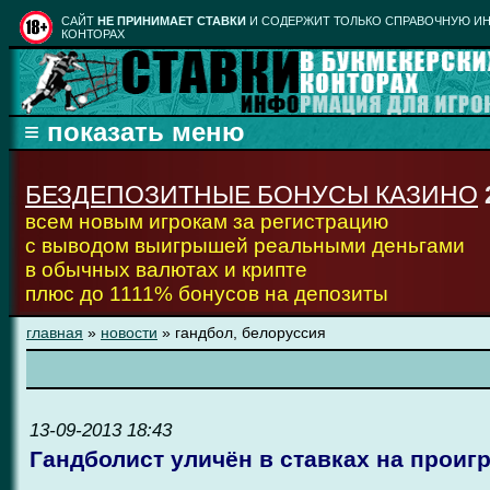
CАЙТ
НЕ ПРИНИМАЕТ СТАВКИ
И СОДЕРЖИТ ТОЛЬКО СПРАВОЧНУЮ ИН
КОНТОРАХ
БЕЗДЕПОЗИТНЫЕ БОНУСЫ КАЗИНО
всем новым игрокам за регистрацию
с выводом выигрышей реальными деньгами
в обычных валютах и крипте
плюс до 1111% бонусов на депозиты
главная
»
новости
» гандбол, белоруссия
13-09-2013 18:43
Гандболист уличён в ставках на прои