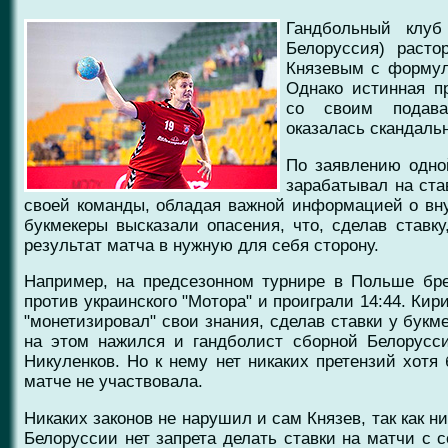
Гандбольный клуб
Белоруссия) расто
Князевым с формул
Однако истинная п
со своим подава
оказалась скандаль
По заявлению одной
зарабатывал на ста
своей команды, обладая важной информацией о вну
букмекеры высказали опасения, что, сделав ставку
результат матча в нужную для себя сторону.
Например, на предсезонном турнире в Польше бре
против украинского "Мотора" и проиграли 14:44. Кир
"монетизировал" свои знания, сделав ставки у букм
на этом нажился и гандболист сборной Белорусс
Никуленков. Но к нему нет никаких претензий хотя 
матче не участвовала.
Никаких законов не нарушил и сам Князев, так как 
Белоруссии нет запрета делать ставки на матчи с 