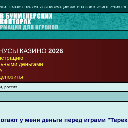
РЖИТ ТОЛЬКО СПРАВОЧНУЮ ИНФОРМАЦИЮ ДЛЯ ИГРОКОВ В БУКМЕКЕРСКИХ КОН
НУСЫ КАЗИНО
2026
гистрацию
льными деньгами
е
 депозиты
и, россия
огают у меня деньги перед играми "Терек