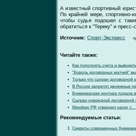
А известный спортивный юрист
По крайней мере, спортивно-
чтобы судья подошел с таки
обратиться к "Тереку" и пресс
Источник:
Спорт-Экспресс
п
Читайте также:
Как пополнять счета и выводит
"Король договорных матчей" вы
Только что сыгран договорной 
В России запретят денежные п
Букмекерская контора подала 
Сыгран очередной договорной
Минфин РФ утвердил налог с...
Рекомендуемые статьи:
Секреты современных букмеке