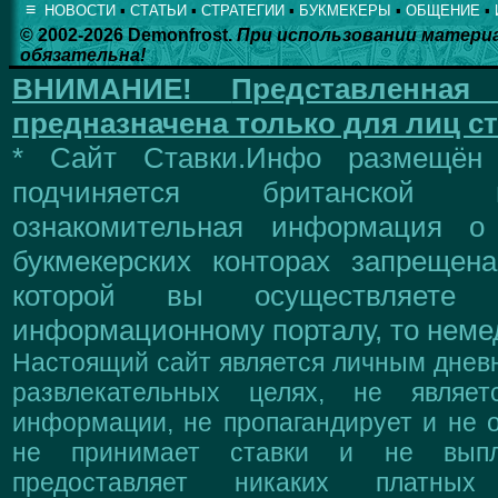
≡
НОВОСТИ
▪
СТАТЬИ
▪
СТРАТЕГИИ
▪
БУКМЕКЕРЫ
▪
ОБЩЕНИЕ
▪
© 2002-2026 Demonfrost.
При использовании матери
обязательна!
ВНИМАНИЕ!
Представленна
предназначена только для лиц ст
* Сайт Ставки.Инфо размещён
подчиняется британской 
ознакомительная информация о
букмекерских конторах запрещен
которой вы осуществляете
информационному порталу, то немед
Настоящий сайт является личным дневн
развлекательных целях, не являе
информации, не пропагандирует и не о
не принимает ставки и не выпл
предоставляет никаких платны