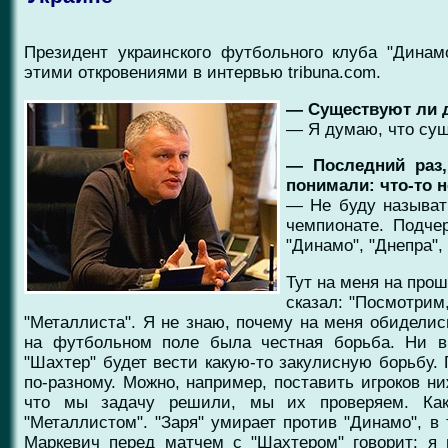
Президент украинского футбольного клуба "Динам
этими откровениями в интервью tribuna.com.
— Существуют ли 
— Я думаю, что сущ
— Последний раз
понимали: что-то 
— Не буду называт
чемпионате. Подче
"Динамо", "Днепра",
Тут на меня на прош
сказал: "Посмотрим,
"Металлиста". Я не знаю, почему на меня обиделись
на футбольном поле была честная борьба. Ни в
"Шахтер" будет вести какую-то закулисную борьбу.
по-разному. Можно, например, поставить игроков ни
что мы задачу решили, мы их проверяем. Ка
"Металлистом". "Заря" умирает против "Динамо", в 
Маркевич перед матчем с "Шахтером" говорит: я 