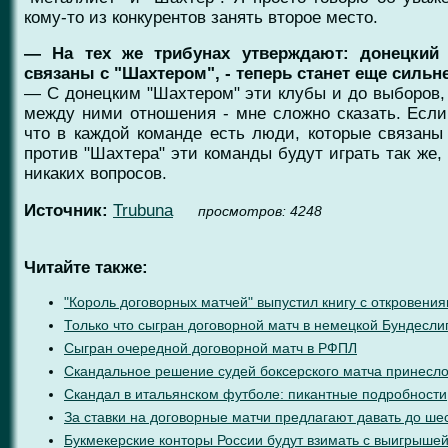
кому-то из конкурентов занять второе место.
— На тех же трибунах утверждают: донецкий
связаны с "Шахтером", - теперь станет еще сильне
— С донецким "Шахтером" эти клубы и до выборов,
между ними отношения - мне сложно сказать. Если
что в каждой команде есть люди, которые связаны
против "Шахтера" эти команды будут играть так же, 
никаких вопросов.
Источник:
Trubuna
проcмотров: 4248
Читайте также:
"Король договорных матчей" выпустил книгу с откровени
Только что сыгран договорной матч в немецкой Бундесли
Сыгран очередной договорной матч в РФПЛ
Скандальное решение судей боксерского матча принесл
Скандал в итальянском футболе: пикантные подробности
За ставки на договорные матчи предлагают давать до ше
Букмекерские конторы России будут взимать с выигрыше