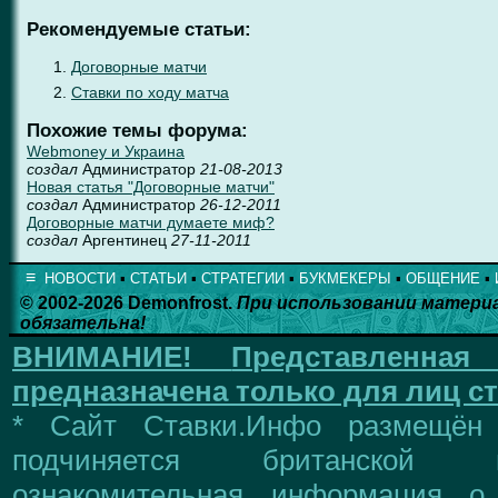
Рекомендуемые статьи:
Договорные матчи
Ставки по ходу матча
Похожие темы форума:
Webmoney и Украина
создал
Администратор
21-08-2013
Новая статья "Договорные матчи"
создал
Администратор
26-12-2011
Договорные матчи думаете миф?
создал
Аргентинец
27-11-2011
≡
НОВОСТИ
▪
СТАТЬИ
▪
СТРАТЕГИИ
▪
БУКМЕКЕРЫ
▪
ОБЩЕНИЕ
▪
© 2002-2026 Demonfrost.
При использовании матери
обязательна!
ВНИМАНИЕ!
Представленна
предназначена только для лиц ст
* Сайт Ставки.Инфо размещён
подчиняется британской 
ознакомительная информация о