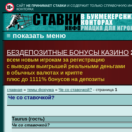
CАЙТ
НЕ ПРИНИМАЕТ СТАВКИ
И СОДЕРЖИТ ТОЛЬКО СПРАВОЧНУЮ ИН
КОНТОРАХ
БЕЗДЕПОЗИТНЫЕ БОНУСЫ КАЗИНО
всем новым игрокам за регистрацию
с выводом выигрышей реальными деньгами
в обычных валютах и крипте
плюс до 1111% бонусов на депозиты
главная
»
темы форума
»
Че со ставочкой?
- страница
1
Че со ставочкой?
Taurus (гость)
Че со ставочкой?