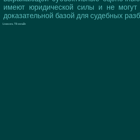
имеют юридической силы и не могут
доказательной базой для судебных разб
Livescore, ТВ онлайн