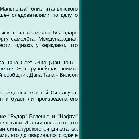
Мальпенза" близ итальянского
ошен следователями по делу о
ыск, стал возможен благодаря
орту самолёта. Международная
сти, однако, утверждают, что
а Тана Сеет Энга (Дан Тан) -
летие
. Это крупнейшая поимка
ый сообщник Дана Тана - Вилсон
тверждению властей Сингапура,
н и будет ли произведена его
ие "Рудар" Веленье и "Нафта"
е органы Италии полагают, что
и сингапурского синдиката как
ми, кто договаривался о сдаче