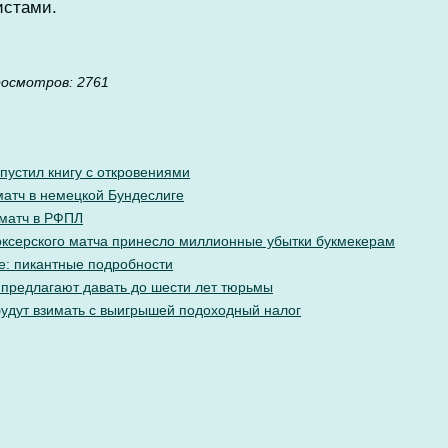
истами.
роcмотров: 2761
пустил книгу с откровениями
матч в немецкой Бундеслиге
 матч в РФПЛ
ксерского матча принесло миллионные убытки букмекерам
е: пикантные подробности
 предлагают давать до шести лет тюрьмы
будут взимать с выигрышей подоходный налог