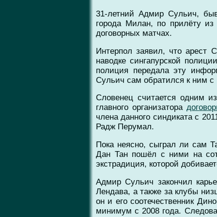
31-летний Адмир Сульич, быв
города Милан, по прилёту из
договорных матчах.
Интерпол заявил, что арест 
наводке сингапурской полици
полиция передала эту информ
Сульич сам обратился к ним с
Словенец считается одним из
главного организатора
догово
члена данного синдиката с 201
Радж Перумал.
Пока неясно, сыграл ли сам Т
Дан Тан пошёл с ними на сот
экстрадиция, которой добивает
Адмир Сульич закончил карье
Лендава, а также за клубы ни
он и его соотечественник Дин
минимум с 2008 года. Следова