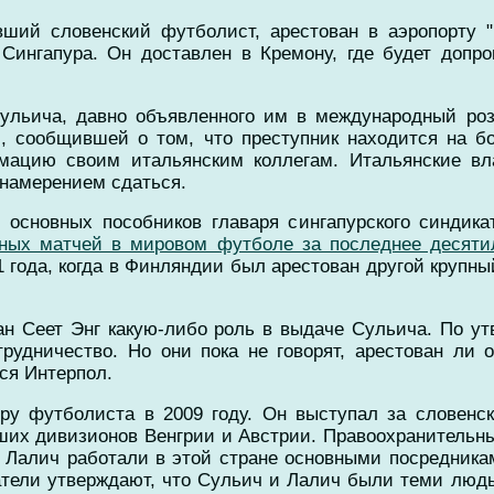
ший словенский футболист, арестован в аэропорту "
 Сингапура. Он доставлен в Кремону, где будет допр
Сульича, давно объявленного им в международный роз
и, сообщившей о том, что преступник находится на б
ацию своим итальянским коллегам. Итальянские вла
 намерением сдаться.
 основных пособников главаря сингапурского синдикат
рных матчей в мировом футболе за последнее десяти
1 года, когда в Финляндии был арестован другой крупн
ан Сеет Энг какую-либо роль в выдаче Сульича. По у
рудничество. Но они пока не говорят, арестован ли о
ся Интерпол.
ру футболиста в 2009 году. Он выступал за словенск
зших дивизионов Венгрии и Австрии. Правоохранительны
о Лалич работали в этой стране основными посредникам
тели утверждают, что Сульич и Лалич были теми людь