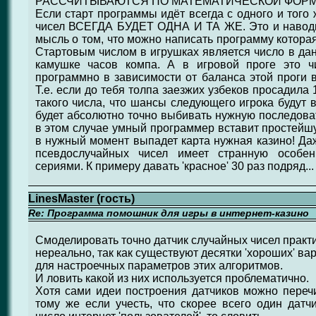
РАССЧИТЫВАЮТСЯ ПО МАТЕМАТИЧЕСКОЙ ФОРМ
Если старт программы идёт всегда с одного и того 
чисел ВСЕГДА БУДЕТ ОДНА И ТА ЖЕ. Это и навод
мысль о том, что можно написать программу которая 
Стартовым числом в игрушках является число в д
камушке часов компа. А в игровой проге это ч
программно в зависимости от баланса этой проги 
Т.е. если до тебя толпа заезжих узбеков просадила 1
такого числа, что шансы следующего игрока будут 
будет абсолютно точно выбивать нужную последова
в этом случае умный программер вставит простей
в нужный момент выпадет карта нужная казино! Даж
псевдослучайных чисел имеет странную особен
сериями. К примеру давать 'красное' 30 раз подряд...
LinesMaster (гость)
Re: Программа помошник для игры в интернет-казино
Смоделировать точно датчик случайных чисел практ
нереально, так как существуют десятки 'хороших' ва
для настроечных параметров этих алгоритмов.
И ловить какой из них используется проблематично.
Хотя сами идеи построения датчиков можно перечи
тому же если учесть, что скорее всего один датчи