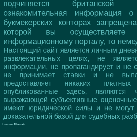
подчиняется британской 
ознакомительная информация о
букмекерских конторах запрещен
которой вы осуществляете
информационному порталу, то немед
Настоящий сайт является личным дневн
развлекательных целях, не являе
информации, не пропагандирует и не о
не принимает ставки и не выпл
предоставляет никаких платны
опубликованные здесь, являются 
выражающей субъективные оценочные 
имеют юридической силы и не могут
доказательной базой для судебных разб
Livescore, ТВ онлайн