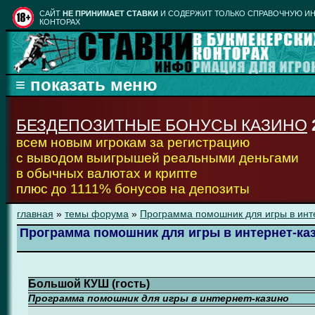
CАЙТ
НЕ ПРИНИМАЕТ СТАВКИ
И СОДЕРЖИТ ТОЛЬКО СПРАВОЧНУЮ ИН
КОНТОРАХ
БЕЗДЕПОЗИТНЫЕ БОНУСЫ КАЗИНО
всем новым игрокам за регистрацию
с выводом выигрышей реальными деньгами
в обычных валютах и крипте
плюс до 1111% бонусов на депозиты
главная
»
темы форума
»
Программа помошник для игры в инт
Программа помошник для игры в интернет-ка
Большой КУШ (гость)
Программа помошник для игры в интернет-казино