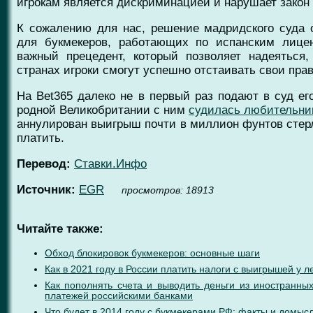
игрокам является дискриминацией и нарушает закон 
К сожалению для нас, решение мадридского суда 
для букмекеров, работающих по испанским лице
важный прецедент, который позволяет надеяться,
странах игроки смогут успешно отстаивать свои прав
На Bet365 далеко не в первый раз подают в суд ег
родной Великобритании с ним
судилась любительниц
аннулирован выигрыш почти в миллион фунтов стерл
платить.
Перевод:
Ставки.Инфо
Источник:
EGR
проcмотров: 18913
Читайте также:
Обход блокировок букмекеров: основные шаги
Как в 2021 году в России платить налоги с выигрышей у
Как пополнять счета и выводить деньги из иностранны
платежей российскими банками
Что будет в 2014 году с букмекерами РФ: факты и домыс