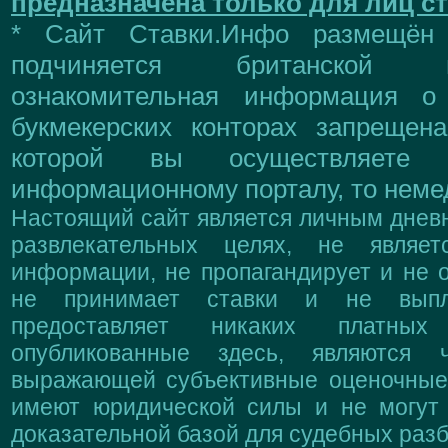
предназначена только для лиц ст
* Сайт Ставки.Инфо размещён
подчиняется британской 
ознакомительная информация о
букмекерских конторах запрещен
которой вы осуществляете
информационному порталу, то немед
Настоящий сайт является личным дневн
развлекательных целях, не являе
информации, не пропагандирует и не о
не принимает ставки и не выпл
предоставляет никаких платны
опубликованные здесь, являются 
выражающей субъективные оценочные 
имеют юридической силы и не могут
доказательной базой для судебных разб