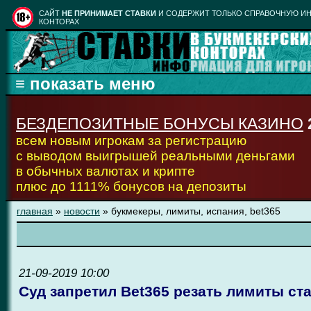
CАЙТ
НЕ ПРИНИМАЕТ СТАВКИ
И СОДЕРЖИТ ТОЛЬКО СПРАВОЧНУЮ ИН
КОНТОРАХ
БЕЗДЕПОЗИТНЫЕ БОНУСЫ КАЗИНО
всем новым игрокам за регистрацию
с выводом выигрышей реальными деньгами
в обычных валютах и крипте
плюс до 1111% бонусов на депозиты
главная
»
новости
» букмекеры, лимиты, испания, bet365
21-09-2019 10:00
Суд запретил Bet365 резать лимиты ста