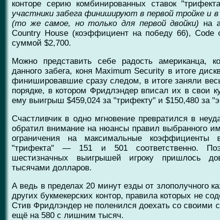
конторе серию комбинированных ставок "трифект
участники забега финишируют в первой тройке и в 
(то же самое, но только для первой двойки)
на а
Country House (коэффициент на победу 66), Code of
суммой $2,700.
Можно представить себе радость американца, ко
данного забега, коня Maximum Security в итоге дис
финишировавшие сразу следом, в итоге заняли вес
порядке, в котором Фридлэндер вписал их в свои 
ему выигрыш $459,024 за "трифекту" и $150,480 за "экз
Счастливчик в одно мгновение превратился в неудач
обратил внимание на нюансы правил выбранного им
ограничения на максимальные коэффициенты в
"трифекта" — 151 и 501 соответственно. По
шестизначных выигрышей игроку пришлось до
тысячами долларов.
А ведь в пределах 20 минут езды от злополучного к
других букмекерских контор, правила которых не со
Стив Фридлэндер не поленился доехать со своими ст
ещё на 580 с лишним тысяч.