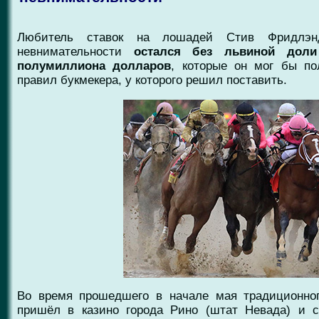
Любитель ставок на лошадей Стив Фридлэнд
невнимательности
остался без львиной дол
полумиллиона долларов
, которые он мог бы п
правил букмекера, у которого решил поставить.
Во время прошедшего в начале мая традиционно
пришёл в казино города Рино (штат Невада) и 