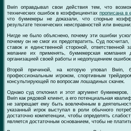
Bwin оправдывал свои действия тем, что возмо
технических ошибок в коэффициентах
прописана в 
что букмекеры не доказали, что спорные коэф
результате технических неисправностей или внешни
Нигде не было объяснено, почему эти ошибки уско
почему он не смог их предотвратить. Суд посчитал,
ставок и единственной стороной, ответственной 
желание их применять, букмекерская компания
организацией своей работы и недопущением ошибок 
Второй причиной, на которую уповал Bwin, 
профессиональным игроком, спортивным трейдеро
консультирующей по вопросам лошадиных скачек.
Однако суд отклонил и этот аргумент букмекеров, 
Bwin как рядовой клиент, а его потенциальная квал
не запрещает ему быть вовлечённым в деятельност
указанный игрок выступал в роли обычного потреб
достаточно компетенции, чтобы определять слабос
является достаточным основанием, чтобы не платит