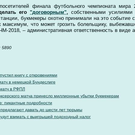
посетителей финала футбольного чемпионата мира 2
сделать его
"договорным"
,
собственными усилиями п
итанции, букмекеры охотно принимали на это событие 
ак максимум, что может грозить болельщику, выбежав
М-2018, – административная ответственность в виде ар
 5890
пустил книгу с откровениями
матч в немецкой Бундеслиге
 матч в РФПЛ
ксерского матча принесло миллионные убытки букмекерам
е: пикантные подробности
 предлагают давать до шести лет тюрьмы
будут взимать с выигрышей подоходный налог