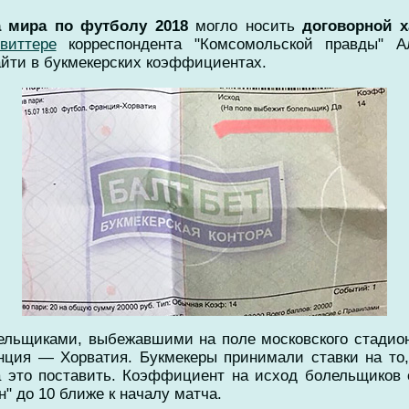
а мира по футболу 2018
могло носить
договорной х
виттере
корреспондента "Комсомольской правды" Ал
йти в букмекерских коэффициентах.
лельщиками, выбежавшими на поле московского стадион
ция — Хорватия. Букмекеры принимали ставки на то, 
это поставить. Коэффициент на исход болельщиков с
" до 10 ближе к началу матча.