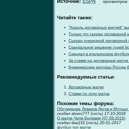
Источник:
ESPN
проcмотров:
Читайте также:
"Король договорных матчей" вы
Только что сыгран договорной 
Сыгран очередной договорной
Скандальное решение судей бо
Скандал в итальянском футбол
За ставки на договорные матчи
Букмекерские конторы России 
Рекомендуемые статьи:
Договорные матчи
Ставки по ходу матча
Похожие темы форума:
Обсуждение Леваков,Догов и Мутных м
создал
alvaro777 (гость)
17-10-2018
О матче Чили-Боливия (07.09.2016)
создал
dsa132 (гость)
20-01-2017
футбол топ матчи