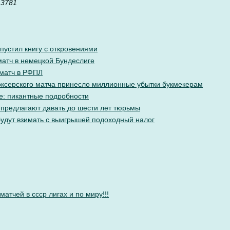
 3781
пустил книгу с откровениями
матч в немецкой Бундеслиге
 матч в РФПЛ
ксерского матча принесло миллионные убытки букмекерам
е: пикантные подробности
 предлагают давать до шести лет тюрьмы
будут взимать с выигрышей подоходный налог
атчей в ссср лигах и по миру!!!