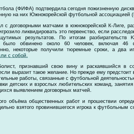
бола (ФИФА) подтвердила сегодня пожизненную диск
нную на них Южнокорейской футбольной ассоциацией (
л с договорными матчами в южнокорейской К-Лиге, раз
игрозило ликвидировать это первенство, если расслед
ощутимых результатов. По итогам разбирательств 
р было обвинено около 60 человек, включая 46
нно, некоторые получили тюремные сроки, а два иг
ли с собой.
болист, признавший свою вину и раскаявшийся в с
если выразит такое желание. Но прежде ему предстоит
ительные работы, связанные с футбольной деятельность
овки детских и взрослых любительских команд, заняти
щихся выявлением договорных матчей.
го объёма общественных работ и прошествии опреде
дельно взятого провинившегося игрока к футбольным 