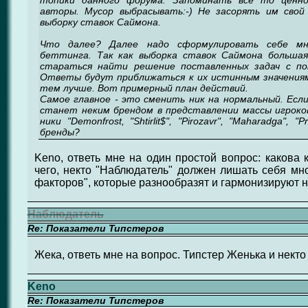
топики данного форума. Запоминать всё то ценно
авторы. Мусор выбрасывать:-) Не засорять им свой
выборку ставок Саймона.
Что далее? Далее надо сформулировать себе мн
беттинга. Так как выборка ставок Саймона большая
стараться найти решение поставленных задач с по
Ответы будут приближаться к их истинным значениям,
тем лучше. Вот примерный план действий.
Самое главное - это сменить ник на нормальный. Есл
станет неким брендом в представлении массы игрок
ники "Demonfrost, "Shtirlit$", "Pirozavr", "Maharadga", 
бренды?
Keno, ответь мне на один простой вопрос: какова 
чего, некто "Наблюдатель" должен лишать себя м
факторов", которые разнообразят и гармонизируют 
Наблюдатель
Re: Показатели Типстеров
Жека, ответь мне на вопрос. Типстер Женька и некто
Keno
Re: Показатели Типстеров