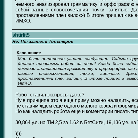
немного анализировал грамматику и орфографию е
собой разные словосочетания, точки, запятые. 
проставлениями плеч вилок:-) В итоге пришел к выв
ИМХО.
shtirlit$
Re: Показатели Типстеров
Keno пишет:
Мне было интересно узнать следующее: Саймон вру
делает программа-робот за него? Когда была собра
немного анализировал грамматику и орфографию его з
разные словосочетания, точки, запятые. Даж
проставлениями плеч вилок:-) В итоге пришел к выво
ИМХО.
Робот ставил экспресы даже?
Ну в принципе это я еще приму, можно наладить, ес
не ставим ждем еще одного малого коэфа и формиру
Но как наладить робота еще и коментарии писать тип
30,864 у.е. на ТМ 2,5 за 1.62 в БетСити, 19,136 у.е. н
))))