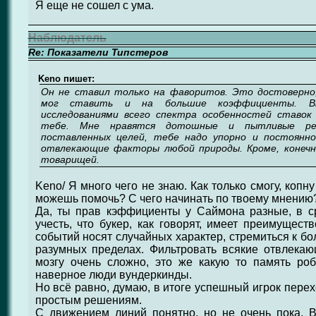
Я еще не сошел с ума.
Наблюдатель
Re: Показатели Типстеров
Keno пишет:
Он не ставил только на фаворитов. Это достоверно
мог ставить и на большие коэффициенты. В
исследованиями всего спектра особенностей ставок
тебе. Мне нравятся дотошные и пытливые реб
поставленных целей, тебе надо упорно и постоянн
отвлекающие факторы любой природы. Кроме, конечно,
товарищей.
Keno/ Я много чего не знаю. Как только смогу, копну
можешь помочь? С чего начинать по твоему мнению
Да, ты прав кэффициенты у Саймона разные, в с
учесть, что букер, как говорят, имеет преимущест
событий носят случайных характер, стремиться к б
разумных пределах. Фильтровать всякие отвлек
мозгу очень сложно, это же какую то память ро
наверное люди вундеркинды.
Но всё равно, думаю, в итоге успешный игрок пере
простым решениям.
С движением линий понятно, но не очень пока. В