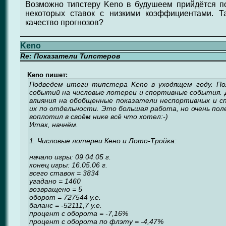
Возможно типстеру Keno в будушеем прийдётся по
некоторых ставок с низкими коэффициентами. Т
качество прогнозов?
Keno
Re: Показатели Типстеров
Keno пишет:
Подведем итоги типстера Keno в уходящем году. По
событий на числовые лотереи и спортивные события. 
влияния на обобщенные показатели неспортивных и 
их по отдельности. Это большая работа, но очень поле
воплотил в своём нике всё что хотел:-)
Итак, начнём.
1. Числовые лотереи Кено и Лото-Тройка:
начало игры: 09.04.05 г.
конец игры: 16.05.06 г.
всего ставок = 3834
угадано = 1460
возвращено = 5
оборот = 727544 у.е.
баланс = -52111,7 у.е.
процент с оборота = -7,16%
процент с оборота по флэту = -4,47%