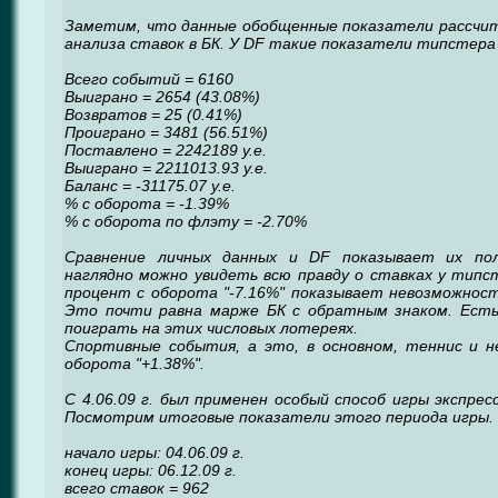
Заметим, что данные обобщенные показатели рассчит
анализа ставок в БК. У DF такие показатели типстера
Всего событий = 6160
Выиграно = 2654 (43.08%)
Возвратов = 25 (0.41%)
Проиграно = 3481 (56.51%)
Поставлено = 2242189 у.е.
Выиграно = 2211013.93 у.е.
Баланс = -31175.07 у.е.
% с оборота = -1.39%
% с оборота по флэту = -2.70%
Сравнение личных данных и DF показывает их полн
наглядно можно увидеть всю правду о ставках у типс
процент с оборота "-7.16%" показывает невозможност
Это почти равна марже БК с обратным знаком. Ест
поиграть на этих числовых лотереях.
Спортивные события, а это, в основном, теннис и 
оборота "+1.38%".
С 4.06.09 г. был применен особый способ игры экспрес
Посмотрим итоговые показатели этого периода игры.
начало игры: 04.06.09 г.
конец игры: 06.12.09 г.
всего ставок = 962