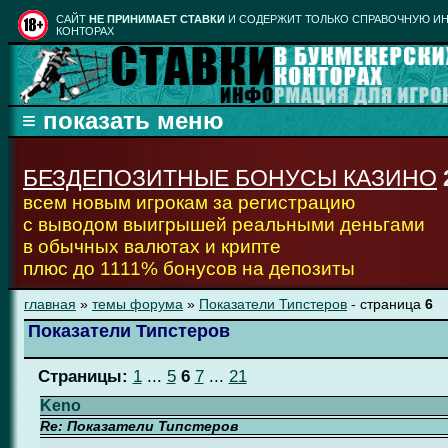
CАЙТ
НЕ ПРИНИМАЕТ СТАВКИ
И СОДЕРЖИТ ТОЛЬКО СПРАВОЧНУЮ ИН
КОНТОРАХ
БЕЗДЕПОЗИТНЫЕ БОНУСЫ КАЗИНО
всем новым игрокам за регистрацию
с выводом выигрышей реальными деньгами
в обычных валютах и крипте
плюс до 1111% бонусов на депозиты
главная
»
темы форума
»
Показатели Типстеров
- страница
6
Показатели Типстеров
Страницы:
1
...
5
6
7
...
21
Keno
Re: Показатели Типстеров