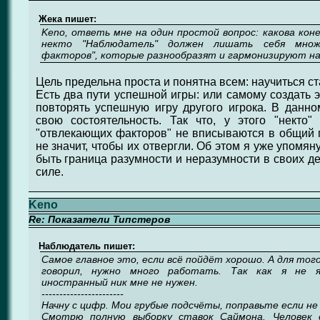
Жека пишет:
Keno, ответь мне на один простой вопрос: какова коне
некто "Наблюдатель" должен лишать себя множ
факторов", которые разнообразят и гармонизируют н
Цель предельна проста и понятна всем: научиться с
Есть два пути успешной игры: или самому создать 
повторять успешную игру другого игрока. В данн
свою состоятельность. Так что, у этого "некто
"отвлекающих факторов" не вписываются в общий п
не значит, чтобы их отвергли. Об этом я уже упомя
быть граница разумности и неразумности в своих де
силе.
Keno
Re: Показатели Типстеров
Наблюдатель пишет:
Самое главное это, если всё пойдёт хорошо. А для тог
говорил, нужно много работать. Так как я не 
иностранный ник мне не нужен.
-----------------------
Начну с цифр. Мои грубые подсчёты, поправьте если не
Смотрю полную выборку ставок Саймона. Человек ст