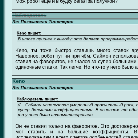
Мож робот еще и в будку бегал за получкой?
Наблюдатель
Re: Показатели Типстеров
Keno пишет:
В итоге пришел к выводу: это делает программа-робо
Keno, ты тоже быстро ставишь много ставок вр
Наверное, робот тут ни при чём. Саймон использов
ставил на фаворитов, не гнался за супер большими
одиночные ставки. Так легче. Но что-то у него было
Keno
Re: Показатели Типстеров
Наблюдатель пишет:
//... Саймон использовал умеренный просчитаный риск, 
супер большими коэффициентами. В основном то одино
то у него было автоматизировано.
Он не ставил только на фаворитов. Это достоверно
мог ставить и на большие коэффициенты. В
исследованиями всего спектра особенностей ставок