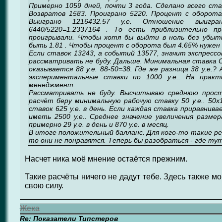
Примерно 1059 дней, почти 3 года. Сделано всего ста
Возвратов 1583. Проиграно 5220. Процент с оборота 
Выиграно 1216432.57 у.е. Отношение выигр
6440/5220=1.2337164 . То есть приблизительно п
проигрывали. Чтобы хотя бы выйти в ноль без убыт
быть 1.81 . Чтобы процент с оборота был 4.65% нужен
Если ставок 13243, а событий 13577, значит экспрессо
рассматривать не буду. Дальше. Минимальная ставка Са
оказывается 88 у.е. 88-50=38. Где же разница 38 у.е.
экспериментальные ставки по 1000 у.е.. На прак
менеджмент.
Рассматривать не буду. Высчитываю среднюю проста
расчёт беру минимальную рабочую ставку 50 у.е.. 50х
ставок 625 у.е. в день. Если каждая ставка приравнива
иметь 2500 у.е.. Среднее значение увеличения разме
примерно 29 у.е. в день и 870 у.е. в месяц.
В итоге положительный балланс. Для кого-то такие ре
то они не понравятся. Теперь бы разобраться - где тут
Насчет ника моё мнение остаётся прежним.
Такие расчёты ничего не дадут тебе. Здесь также 
свою силу.
Жека
Re: Показатели Типстеров