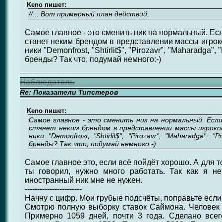
Keno пишет:
//... Вот примерный план действий.
Самое главное - это сменить ник на нормальный. Есл
станет неким брендом в представлении массы игрок
ники "Demonfrost, "Shtirlit$", "Pirozavr", "Maharadga", 
бренды? Так что, подумай немного:-)
Наблюдатель
Re: Показатели Типстеров
Keno пишет:
Самое главное - это сменить ник на нормальный. Есл
станет неким брендом в представлении массы игрок
ники "Demonfrost, "Shtirlit$", "Pirozavr", "Maharadga", 
бренды? Так что, подумай немного:-)
Самое главное это, если всё пойдёт хорошо. А для т
ты говорил, нужно много работать. Так как я не
иностранный ник мне не нужен.
-----------------------
Начну с цифр. Мои грубые подсчёты, поправьте если 
Смотрю полную выборку ставок Саймона. Человек ст
Примерно 1059 дней, почти 3 года. Сделано всег