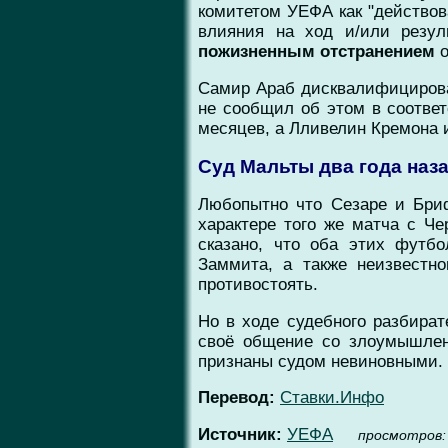
комитетом УЕФА как "действов
влияния на ход и/или резу
пожизненным отстранением
о
Самир Араб дисквалифицирован 
не сообщил об этом в соответ
месяцев, а Лливелин Кремона и
Суд Мальты два года наз
Любопытно что Сезаре и Бри
характере того же матча с Че
сказано, что оба этих футб
Заммита, а также неизвестн
противостоять.
Но в ходе судебного разбира
своё общение со злоумышлен
признаны судом невиновными. 
Перевод:
Ставки.Инфо
Источник:
УЕФА
проcмотров: