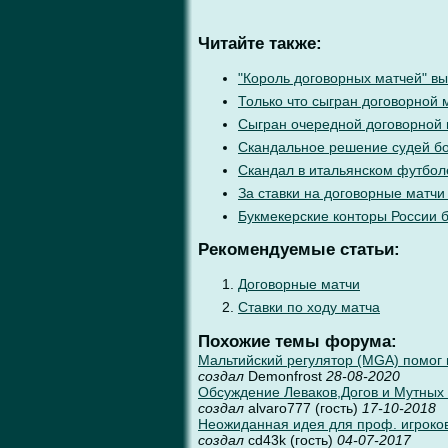
Читайте также:
"Король договорных матчей" вы
Только что сыгран договорной 
Сыгран очередной договорной
Скандальное решение судей бо
Скандал в итальянском футбол
За ставки на договорные матчи
Букмекерские конторы России 
Рекомендуемые статьи:
Договорные матчи
Ставки по ходу матча
Похожие темы форума:
Мальтийский регулятор (MGA) помог 
создал
Demonfrost
28-08-2020
Обсуждение Леваков,Догов и Мутных м
создал
alvaro777 (гость)
17-10-2018
Неожиданная идея для проф. игроков
создал
cd43k (гость)
04-07-2017