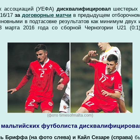
х ассоциаций (УЕФА)
дисквалифицировал
шестеры
016/17
за
договорные матчи
в предыдущем отборочном
новными в подтасовке результатов как минимум двух 
3 марта 2016 года со сборной Черногории U21 (0:1
(фото timesofmalta.com)
а мальтийских футболиста дисквалифицирова
 Бриффа (на фото слева) и Кайл Сезаре (справа)
бы