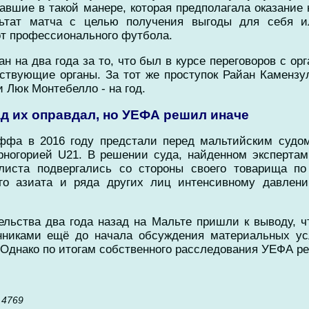
авшие в такой манере, которая предполагала оказание 
льтат матча с целью получения выгоды для себя 
т профессионального футбола.
на два года за то, что был в курсе переговоров с орг
ствующие органы. За тот же проступок Райан Камензу
 Люк Монтебелло - на год.
ад их оправдал, но УЕФА решил иначе
ффа в 2016 году предстали перед мальтийским судом
рногорией U21. В решении суда, найденном экспертами 
олиста подвергались со стороны своего товарища п
ого азиата и ряда других лиц интенсивному давлен
тельства два года назад на Мальте пришли к выводу, 
никами ещё до начала обсуждения материальных ус
Однако по итогам собственного расследования УЕФА р
 4769