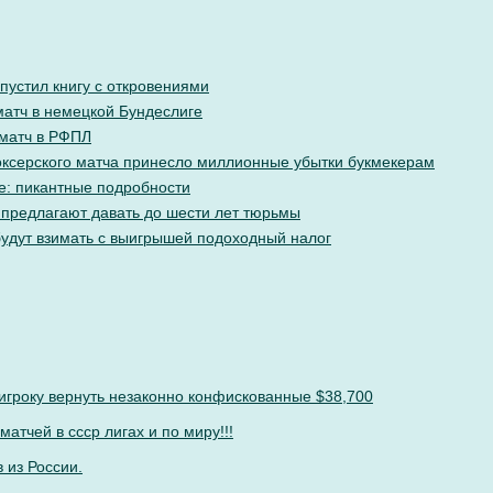
пустил книгу с откровениями
матч в немецкой Бундеслиге
 матч в РФПЛ
ксерского матча принесло миллионные убытки букмекерам
е: пикантные подробности
 предлагают давать до шести лет тюрьмы
будут взимать с выигрышей подоходный налог
игроку вернуть незаконно конфискованные $38,700
атчей в ссср лигах и по миру!!!
 из России.