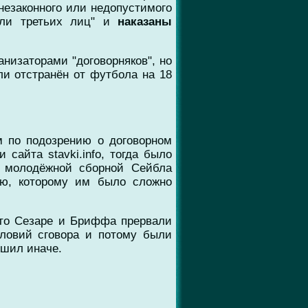
незаконного или недопустимого
или третьих лиц" и
наказаны
анизаторами "договорняков", но
ли отстранён от футбола на 18
 по подозрению о договорном
сайта stavki.info, тогда было
о молодёжной сборной Сейбла
ию, которому им было сложно
что Сезаре и Бриффа прервали
ловий сговора и потому были
ешил иначе.