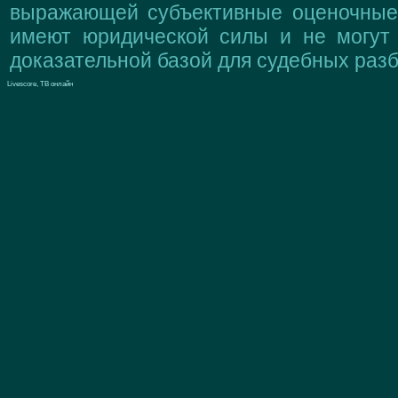
выражающей субъективные оценочные 
имеют юридической силы и не могут
доказательной базой для судебных разб
Livescore, ТВ онлайн