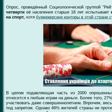
Опрос, проведённый Социологической группой "Рей
четверти
её населения старше 18 лет испытывает
на спорт,
хотя
букмекерские конторы в этой стране 
В целом подавляющая часть из 2000 опрошенных
относится к любым играм на деньги. Более того, 27% 
участвовать даже совершеннолетним. Впрочем, весь
под запретом. Однако 46% жителей страны не против