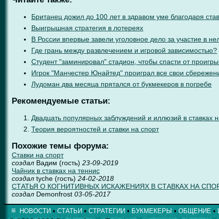
Британец дожил до 100 лет в здравом уме благодаря ста
Выигрышная стратегия в лотереях
В России впервые завели уголовное дело за участие в не
Где грань между развлечением и игровой зависимостью?
Студент "заминировал" стадион, чтобы спасти от проигр
Игрок "Манчестер Юнайтед" проиграл все свои сбережен
Лудоман два месяца прятался от букмекеров в погребе
Рекомендуемые статьи:
Двадцать популярных заблуждений и иллюзий в ставках н
Теория вероятностей и ставки на спорт
Похожие темы форума:
Ставки на спорт
создал
Вадим (гость)
23-09-2019
Чайник в ставках на теннис
создал
tyche (гость)
24-02-2018
СТАТЬЯ О КОГНИТИВНЫХ ИСКАЖЕНИЯХ В СТАВКАХ НА СПО
создал
Demonfrost
03-05-2017
≡
НОВОСТИ
▪
СТАТЬИ
▪
СТРАТЕГИИ
▪
БУКМЕКЕРЫ
▪
ОБЩЕНИЕ
▪