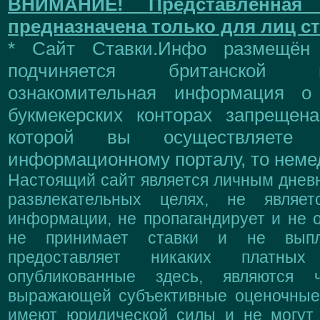
ВНИМАНИЕ!
Представленна
предназначена только для лиц ст
* Сайт Ставки.Инфо размещён
подчиняется британской 
ознакомительная информация о
букмекерских конторах запрещен
которой вы осуществляете
информационному порталу, то немед
Настоящий сайт является личным дневн
развлекательных целях, не являе
информации, не пропагандирует и не о
не принимает ставки и не выпл
предоставляет никаких платны
опубликованные здесь, являются 
выражающей субъективные оценочные 
имеют юридической силы и не могут