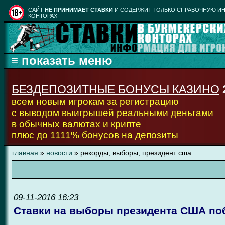
CАЙТ
НЕ ПРИНИМАЕТ СТАВКИ
И СОДЕРЖИТ ТОЛЬКО СПРАВОЧНУЮ ИН
КОНТОРАХ
БЕЗДЕПОЗИТНЫЕ БОНУСЫ КАЗИНО
всем новым игрокам за регистрацию
с выводом выигрышей реальными деньгами
в обычных валютах и крипте
плюс до 1111% бонусов на депозиты
главная
»
новости
» рекорды, выборы, президент сша
09-11-2016 16:23
Ставки на выборы президента США по