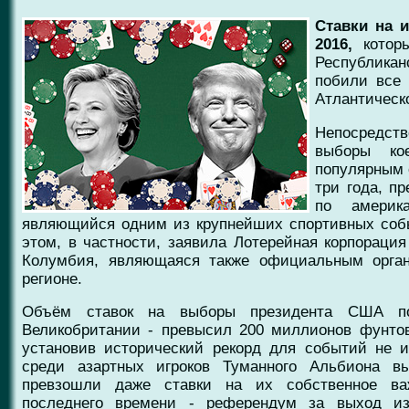
Ставки на 
2016,
которы
Республика
побили все 
Атлантическо
Непосредст
выборы ко
популярным 
три года, п
по америка
являющийся одним из крупнейших спортивных собы
этом, в частности, заявила Лотерейная корпораци
Колумбия, являющаяся также официальным орган
регионе.
Объём ставок на выборы президента США по
Великобритании - превысил 200 миллионов фунтов
установив исторический рекорд для событий не и
среди азартных игроков Туманного Альбиона вы
превзошли даже ставки на их собственное ва
последнего времени - референдум за выход из