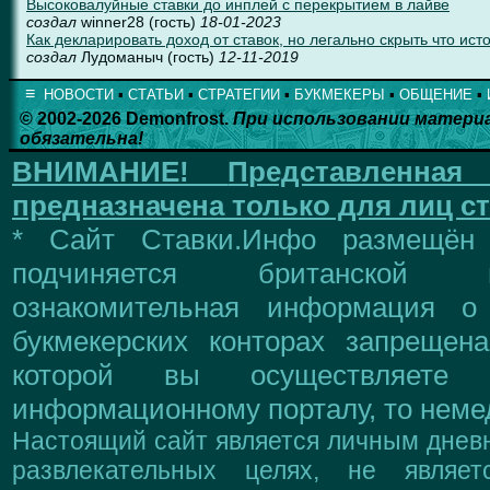
Высоковалуйные ставки до инплей с перекрытием в лайве
создал
winner28 (гость)
18-01-2023
Как декларировать доход от ставок, но легально скрыть что ист
создал
Лудоманыч (гость)
12-11-2019
≡
НОВОСТИ
▪
СТАТЬИ
▪
СТРАТЕГИИ
▪
БУКМЕКЕРЫ
▪
ОБЩЕНИЕ
▪
© 2002-2026 Demonfrost.
При использовании матери
обязательна!
ВНИМАНИЕ!
Представленна
предназначена только для лиц ст
* Сайт Ставки.Инфо размещён
подчиняется британской 
ознакомительная информация о
букмекерских конторах запрещен
которой вы осуществляете
информационному порталу, то немед
Настоящий сайт является личным дневн
развлекательных целях, не являе