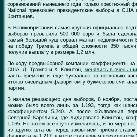
соревнований нынешнего года только престижный ф
National превзошёл президентские выборы в США 
британцев.
В Великобритании самая крупная официально подт
выборов превысила 500 000 евро и была сделан
самый большой куш сорвал магнат недвижимости В
на победу Трампа в общей сложности 350 тысяч
получив выплату в размере 1,2 млн.
По ходу предвыборной компании коэффициенты на 
США, Д. Трампа и Х. Клинтон,
менялись в очень ши
часть времени и ещё буквально за несколько час
итогов очевидным фаворитом у букмекеров считала
партии.
В начале решающего дня выборов, 8 ноября, пост
можно было всего лишь за 1.193, тогда как шан
коэффициентом 5.240. А после объявления пер
Северной Каролины, где лидировала Клинтон, коэ
1.065. Но затем всё круто изменилось, и по мере по
из других штатов перед закрытием приёма ставок
фаворита за 1.217, в итоге став новым президентом