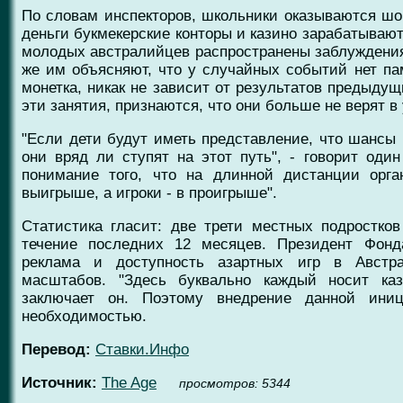
По словам инспекторов, школьники оказываются шо
деньги букмекерские конторы и казино зарабатывают
молодых австралийцев распространены заблуждения
же им объясняют, что у случайных событий нет пам
монетка, никак не зависит от результатов предыду
эти занятия, признаются, что они больше не верят в 
"Если дети будут иметь представление, что шансы н
они вряд ли ступят на этот путь", - говорит оди
понимание того, что на длинной дистанции орга
выигрыше, а игроки - в проигрыше".
Статистика гласит: две трети местных подростко
течение последних 12 месяцев. Президент Фонд
реклама и доступность азартных игр в Австра
масштабов. "Здесь буквально каждый носит каз
заключает он. Поэтому внедрение данной иниц
необходимостью.
Перевод:
Ставки.Инфо
Источник:
The Age
проcмотров: 5344