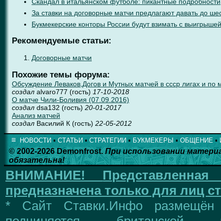
Скандал в итальянском футболе: пикантные подробности
За ставки на договорные матчи предлагают давать до ше
Букмекерские конторы России будут взимать с выигрыше
Рекомендуемые статьи:
Договорные матчи
Похожие темы форума:
Обсуждение Леваков,Догов и Мутных матчей в ссср лигах и по м
создал
alvaro777 (гость)
17-10-2018
О матче Чили-Боливия (07.09.2016)
создал
dsa132 (гость)
20-01-2017
Анализ матчей
создал
Василий К (гость)
22-05-2012
≡
НОВОСТИ
▪
СТАТЬИ
▪
СТРАТЕГИИ
▪
БУКМЕКЕРЫ
▪
ОБЩЕНИЕ
▪
© 2002-2026 Demonfrost.
При использовании матери
обязательна!
ВНИМАНИЕ!
Представленна
предназначена только для лиц ст
* Сайт Ставки.Инфо размещён