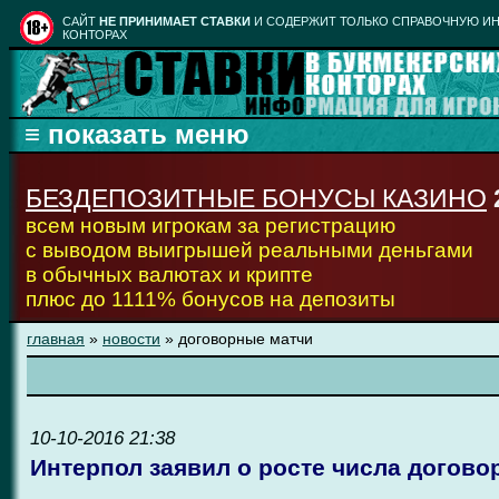
CАЙТ
НЕ ПРИНИМАЕТ СТАВКИ
И СОДЕРЖИТ ТОЛЬКО СПРАВОЧНУЮ ИН
КОНТОРАХ
БЕЗДЕПОЗИТНЫЕ БОНУСЫ КАЗИНО
всем новым игрокам за регистрацию
с выводом выигрышей реальными деньгами
в обычных валютах и крипте
плюс до 1111% бонусов на депозиты
главная
»
новости
» договорные матчи
10-10-2016 21:38
Интерпол заявил о росте числа догов