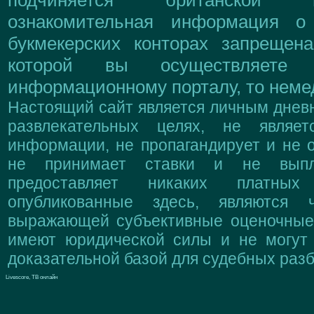
подчиняется британской 
ознакомительная информация о
букмекерских конторах запрещен
которой вы осуществляете
информационному порталу, то немед
Настоящий сайт является личным дневн
развлекательных целях, не являе
информации, не пропагандирует и не о
не принимает ставки и не выпл
предоставляет никаких платны
опубликованные здесь, являются 
выражающей субъективные оценочные 
имеют юридической силы и не могут
доказательной базой для судебных разб
Livescore, ТВ онлайн