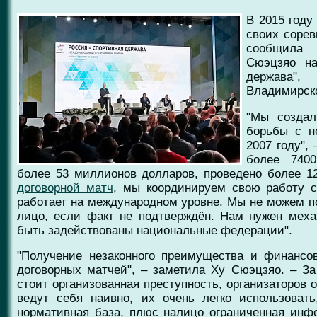
В 2015 году
своих сорев
сообщила 
Сюэцзяо на
держава"
Владимирско
"Мы создал
борьбы с н
2007 году",
более 7400
более 53 миллионов долларов, проведено более 1
договорной матч
, мы координируем свою работу с
работает на международном уровне. Мы не можем п
лицо, если факт не подтверждён. Нам нужен меха
быть задействованы национальные федерации".
"Получение незаконного преимущества и финансо
договорных матчей", – заметила Ху Сюэцзяо. – З
стоит организованная преступность, организаторов 
ведут себя наивно, их очень легко использовать
нормативная база, плюс налицо ограниченная инф